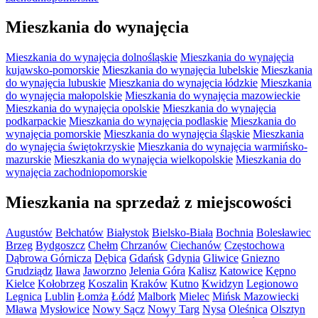
Mieszkania do wynajęcia
Mieszkania do wynajęcia dolnośląskie
Mieszkania do wynajęcia
kujawsko-pomorskie
Mieszkania do wynajęcia lubelskie
Mieszkania
do wynajęcia lubuskie
Mieszkania do wynajęcia łódzkie
Mieszkania
do wynajęcia małopolskie
Mieszkania do wynajęcia mazowieckie
Mieszkania do wynajęcia opolskie
Mieszkania do wynajęcia
podkarpackie
Mieszkania do wynajęcia podlaskie
Mieszkania do
wynajęcia pomorskie
Mieszkania do wynajęcia śląskie
Mieszkania
do wynajęcia świętokrzyskie
Mieszkania do wynajęcia warmińsko-
mazurskie
Mieszkania do wynajęcia wielkopolskie
Mieszkania do
wynajęcia zachodniopomorskie
Mieszkania na sprzedaż z miejscowości
Augustów
Bełchatów
Białystok
Bielsko-Biała
Bochnia
Bolesławiec
Brzeg
Bydgoszcz
Chełm
Chrzanów
Ciechanów
Częstochowa
Dąbrowa Górnicza
Dębica
Gdańsk
Gdynia
Gliwice
Gniezno
Grudziądz
Iława
Jaworzno
Jelenia Góra
Kalisz
Katowice
Kępno
Kielce
Kołobrzeg
Koszalin
Kraków
Kutno
Kwidzyn
Legionowo
Legnica
Lublin
Łomża
Łódź
Malbork
Mielec
Mińsk Mazowiecki
Mława
Mysłowice
Nowy Sącz
Nowy Targ
Nysa
Oleśnica
Olsztyn