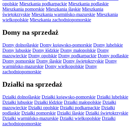
opolskie
Mieszkania podkarpackie
Mieszkania podlaskie
Mieszkania pomorskie
Mieszkania śląskie
Mieszkania
świętokrzyskie
Mieszkania warmińsko-mazurskie
Mieszkania
wielkopolskie
Mieszkania zachodniopomorskie
Domy na sprzedaż
Domy dolnośląskie
Domy kujawsko-pomorskie
Domy lubelskie
Domy lubuskie
Domy łódzkie
Domy małopolskie
Domy
mazowieckie
Domy opolskie
Domy podkarpackie
Domy podlaskie
Domy pomorskie
Domy śląskie
Domy świętokrzyskie
Domy
warmińsko-mazurskie
Domy wielkopolskie
Domy
zachodniopomorskie
Działki na sprzedaż
Działki dolnośląskie
Działki kujawsko-pomorskie
Działki lubelskie
Działki lubuskie
Działki łódzkie
Działki małopolskie
Działki
mazowieckie
Działki opolskie
Działki podkarpackie
Działki
podlaskie
Działki pomorskie
Działki śląskie
Działki świętokrzyskie
Działki warmińsko-mazurskie
Działki wielkopolskie
Działki
zachodniopomorskie