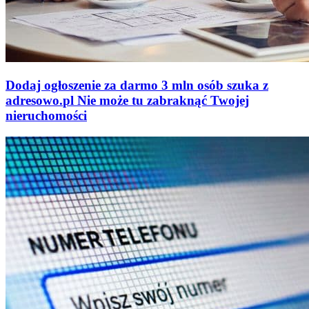
Dodaj ogłoszenie za darmo
3 mln osób szuka z
adresowo
.
pl
Nie może tu zabraknąć
Twojej
nieruchomości