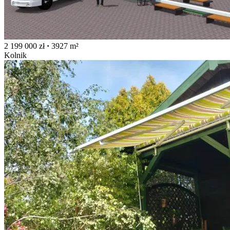
2 199 000 zł
·
3927 m²
Kolnik