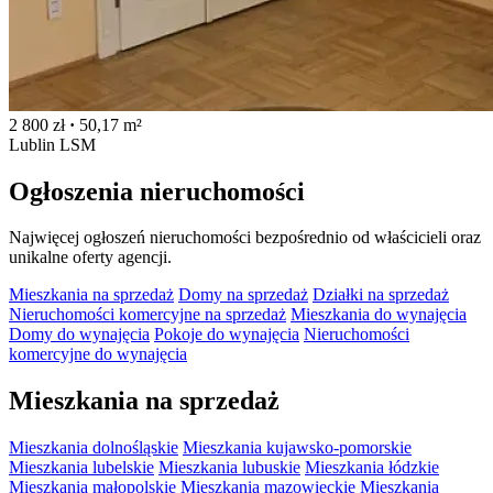
2 800 zł
·
50,17 m²
Lublin LSM
Ogłoszenia nieruchomości
Najwięcej ogłoszeń nieruchomości bezpośrednio od właścicieli oraz
unikalne oferty agencji.
Mieszkania na sprzedaż
Domy na sprzedaż
Działki na sprzedaż
Nieruchomości komercyjne na sprzedaż
Mieszkania do wynajęcia
Domy do wynajęcia
Pokoje do wynajęcia
Nieruchomości
komercyjne do wynajęcia
Mieszkania na sprzedaż
Mieszkania dolnośląskie
Mieszkania kujawsko-pomorskie
Mieszkania lubelskie
Mieszkania lubuskie
Mieszkania łódzkie
Mieszkania małopolskie
Mieszkania mazowieckie
Mieszkania