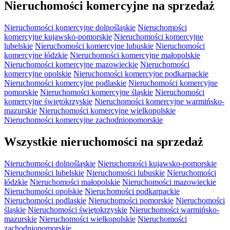
Nieruchomości komercyjne na sprzedaż
Nieruchomości komercyjne dolnośląskie
Nieruchomości
komercyjne kujawsko-pomorskie
Nieruchomości komercyjne
lubelskie
Nieruchomości komercyjne lubuskie
Nieruchomości
komercyjne łódzkie
Nieruchomości komercyjne małopolskie
Nieruchomości komercyjne mazowieckie
Nieruchomości
komercyjne opolskie
Nieruchomości komercyjne podkarpackie
Nieruchomości komercyjne podlaskie
Nieruchomości komercyjne
pomorskie
Nieruchomości komercyjne śląskie
Nieruchomości
komercyjne świętokrzyskie
Nieruchomości komercyjne warmińsko-
mazurskie
Nieruchomości komercyjne wielkopolskie
Nieruchomości komercyjne zachodniopomorskie
Wszystkie nieruchomości na sprzedaż
Nieruchomości dolnośląskie
Nieruchomości kujawsko-pomorskie
Nieruchomości lubelskie
Nieruchomości lubuskie
Nieruchomości
łódzkie
Nieruchomości małopolskie
Nieruchomości mazowieckie
Nieruchomości opolskie
Nieruchomości podkarpackie
Nieruchomości podlaskie
Nieruchomości pomorskie
Nieruchomości
śląskie
Nieruchomości świętokrzyskie
Nieruchomości warmińsko-
mazurskie
Nieruchomości wielkopolskie
Nieruchomości
zachodniopomorskie