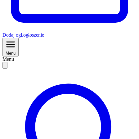
Dodaj
ogł.
ogłoszenie
Menu
Menu