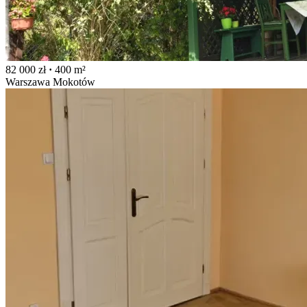
82 000 zł
·
400 m²
Warszawa Mokotów