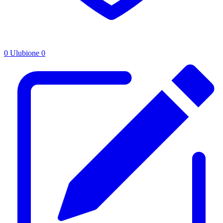
0
Ulubione
0