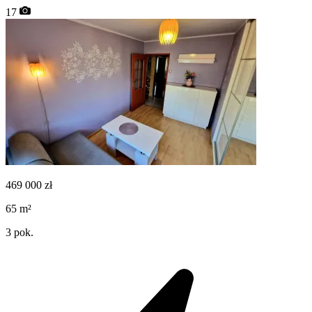
17
469 000
zł
65
m²
3
pok.