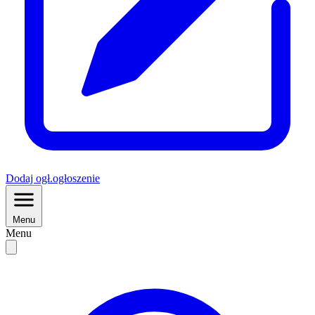
Dodaj
ogł.
ogłoszenie
Menu
Menu