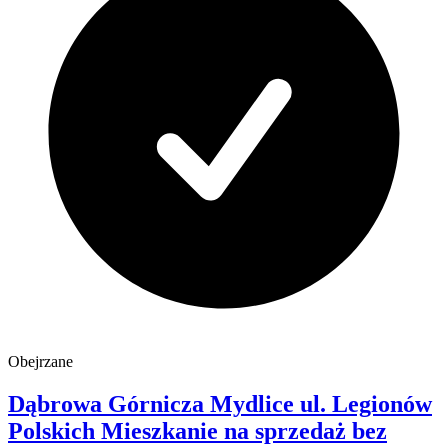
Obejrzane
Dąbrowa Górnicza Mydlice
ul. Legionów
Polskich
Mieszkanie na sprzedaż
bez