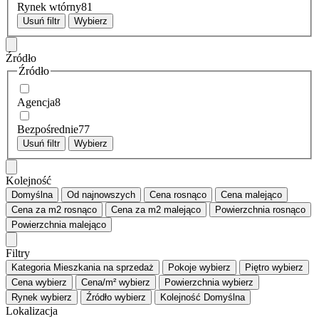
Rynek wtórny
81
Usuń filtr
Wybierz
Źródło
Źródło
Agencja
8
Bezpośrednie
77
Usuń filtr
Wybierz
Kolejność
Domyślna
Od najnowszych
Cena
rosnąco
Cena
malejąco
Cena za m2
rosnąco
Cena za m2
malejąco
Powierzchnia
rosnąco
Powierzchnia
malejąco
Filtry
Kategoria
Mieszkania na sprzedaż
Pokoje
wybierz
Piętro
wybierz
Cena
wybierz
Cena/m²
wybierz
Powierzchnia
wybierz
Rynek
wybierz
Źródło
wybierz
Kolejność
Domyślna
Lokalizacja