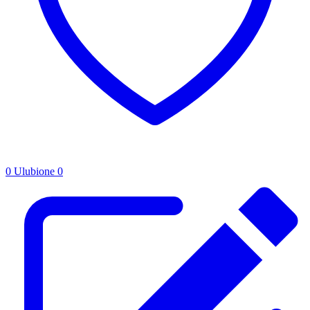
0
Ulubione
0