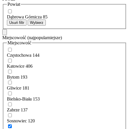
Powiat
Dąbrowa Górnicza
85
Usuń filtr
Wybierz
Miejscowość
(najpopularniejsze)
Miejscowość
Częstochowa
144
Katowice
406
Bytom
193
Gliwice
181
Bielsko-Biała
153
Zabrze
137
Sosnowiec
120