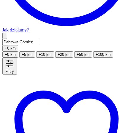
Jak działamy?
Type 2 or more characters for results.
+0 km
+0 km
+5 km
+10 km
+20 km
+50 km
+100 km
Filtry