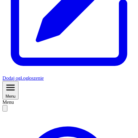
Dodaj
ogł.
ogłoszenie
Menu
Menu