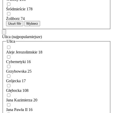
Śródmieście
178
Żoliborz
74
Usuń filtr
Wybierz
Ulica
(najpopularniejsze)
Ulica
Aleje Jerozolimskie
18
Cybernetyki
16
Grzybowska
25
Grójecka
17
Głębocka
108
Jana Kazimierza
20
Jana Pawła II
16