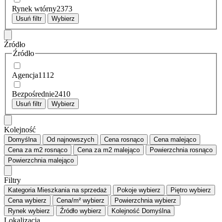
Rynek wtórny
2373
Usuń filtr
Wybierz
Źródło
Źródło
Agencja
1112
Bezpośrednie
2410
Usuń filtr
Wybierz
Kolejność
Domyślna
Od najnowszych
Cena
rosnąco
Cena
malejąco
Cena za m2
rosnąco
Cena za m2
malejąco
Powierzchnia
rosnąco
Powierzchnia
malejąco
Filtry
Kategoria
Mieszkania na sprzedaż
Pokoje
wybierz
Piętro
wybierz
Cena
wybierz
Cena/m²
wybierz
Powierzchnia
wybierz
Rynek
wybierz
Źródło
wybierz
Kolejność
Domyślna
Lokalizacja