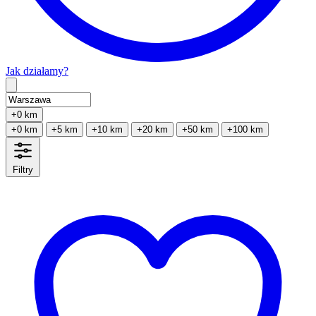
Jak działamy?
Type 2 or more characters for results.
+0 km
+0 km
+5 km
+10 km
+20 km
+50 km
+100 km
Filtry