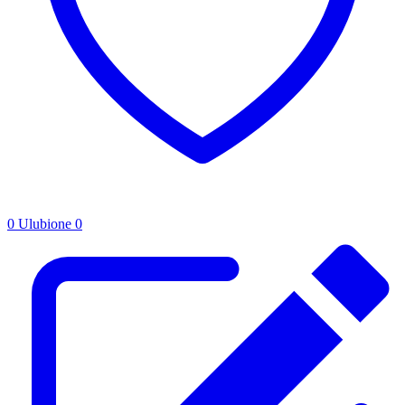
0
Ulubione
0