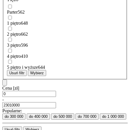
Parter
562
1 piętro
648
2 piętro
662
3 piętro
596
4 piętro
410
5 piętro i wyższe
644
Usuń filtr
Wybierz
Cena
[zł]
-
Popularne:
do 300 000
do 400 000
do 500 000
do 700 000
do 1 000 000
Usuń filtr
Wybierz