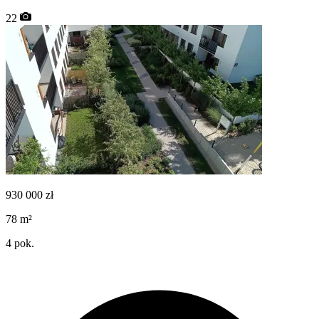
22
930 000
zł
78
m²
4
pok.