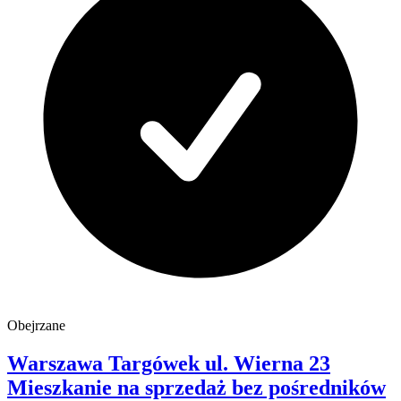
Obejrzane
Warszawa Targówek
ul. Wierna 23
Mieszkanie na sprzedaż
bez pośredników