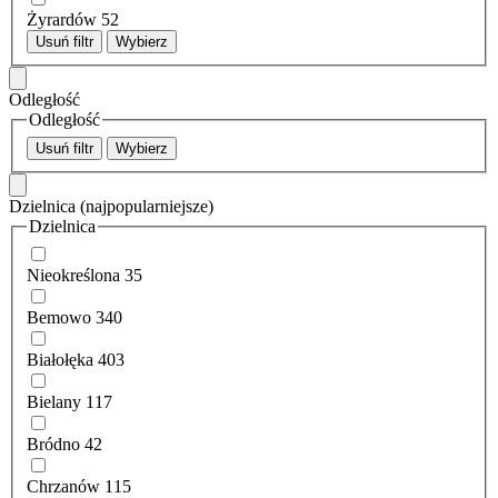
Żyrardów
52
Usuń filtr
Wybierz
Odległość
Odległość
Usuń filtr
Wybierz
Dzielnica
(najpopularniejsze)
Dzielnica
Nieokreślona
35
Bemowo
340
Białołęka
403
Bielany
117
Bródno
42
Chrzanów
115