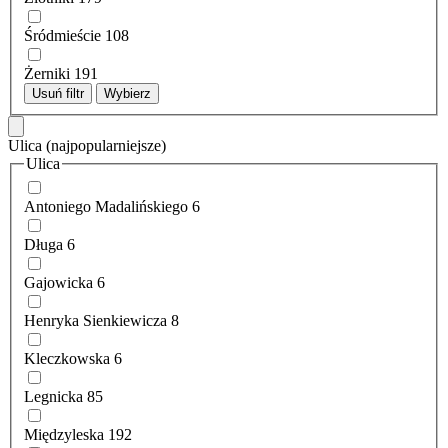
Śródmieście
108
Żerniki
191
Usuń filtr
Wybierz
Ulica
(najpopularniejsze)
Ulica
Antoniego Madalińskiego
6
Długa
6
Gajowicka
6
Henryka Sienkiewicza
8
Kleczkowska
6
Legnicka
85
Międzyleska
192