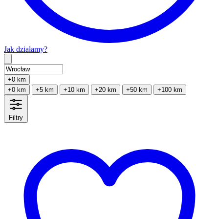
Jak działamy?
Type 2 or more characters for results.
+0 km
+0 km
+5 km
+10 km
+20 km
+50 km
+100 km
Filtry