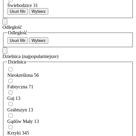
Świebodzice
31
Usuń filtr
Wybierz
Odległość
Odległość
Usuń filtr
Wybierz
Dzielnica
(najpopularniejsze)
Dzielnica
Nieokreślona
56
Fabryczna
71
Gaj
13
Grabiszyn
13
Gądów Mały
13
Krzyki
345