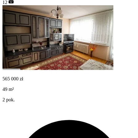
12
565 000
zł
49
m²
2
pok.