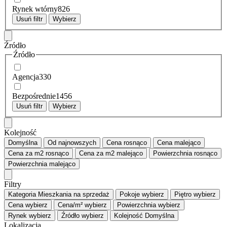
Rynek wtórny
826
Usuń filtr
Wybierz
Źródło
Źródło
Agencja
330
Bezpośrednie
1456
Usuń filtr
Wybierz
Kolejność
Domyślna
Od najnowszych
Cena
rosnąco
Cena
malejąco
Cena za m2
rosnąco
Cena za m2
malejąco
Powierzchnia
rosnąco
Powierzchnia
malejąco
Filtry
Kategoria
Mieszkania na sprzedaż
Pokoje
wybierz
Piętro
wybierz
Cena
wybierz
Cena/m²
wybierz
Powierzchnia
wybierz
Rynek
wybierz
Źródło
wybierz
Kolejność
Domyślna
Lokalizacja