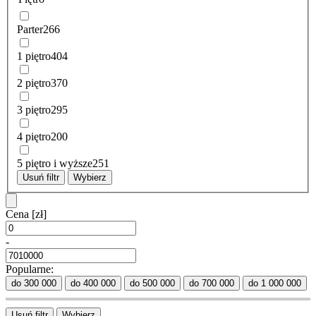
Parter
266
1 piętro
404
2 piętro
370
3 piętro
295
4 piętro
200
5 piętro i wyższe
251
Usuń filtr
Wybierz
Cena
[zł]
-
Popularne:
do 300 000
do 400 000
do 500 000
do 700 000
do 1 000 000
Usuń filtr
Wybierz