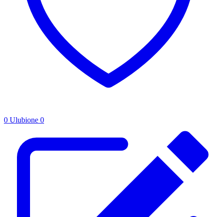
0
Ulubione
0