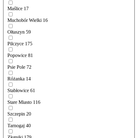
Maślice
17
Muchobór Wielki
16
Ołtaszyn
59
Pilczyce
175
Popowice
81
Psie Pole
72
Różanka
14
Stabłowice
61
Stare Miasto
116
Szczepin
20
Tarnogaj
40
Złotniki
179