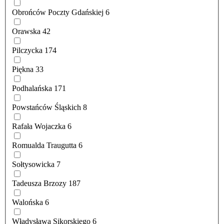
Obrońców Poczty Gdańskiej
6
Orawska
42
Pilczycka
174
Piękna
33
Podhalańska
171
Powstańców Śląskich
8
Rafała Wojaczka
6
Romualda Traugutta
6
Sołtysowicka
7
Tadeusza Brzozy
187
Walońska
6
Władysława Sikorskiego
6