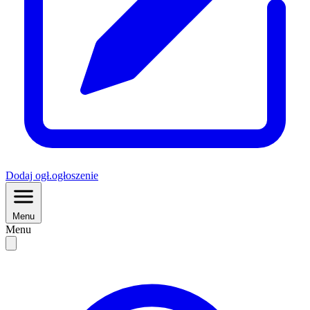
Dodaj
ogł.
ogłoszenie
Menu
Menu