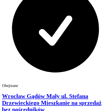
Obejrzane
Wrocław Gądów Mały
ul. Stefana
Drzewieckiego
Mieszkanie na sprzedaż
bez pośredników