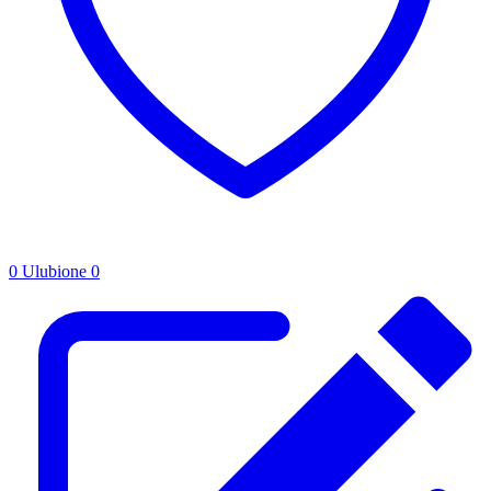
0
Ulubione
0