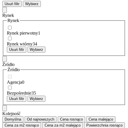
Usuń filtr
Wybierz
Rynek
Rynek
Rynek pierwotny
1
Rynek wtórny
34
Usuń filtr
Wybierz
Źródło
Źródło
Agencja
0
Bezpośrednie
35
Usuń filtr
Wybierz
Kolejność
Domyślna
Od najnowszych
Cena
rosnąco
Cena
malejąco
Cena za m2
rosnąco
Cena za m2
malejąco
Powierzchnia
rosnąco