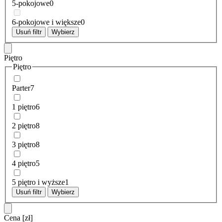
5-pokojowe
0
6-pokojowe i większe
0
Usuń filtr
Wybierz
Piętro
Piętro
Parter
7
1 piętro
6
2 piętro
8
3 piętro
8
4 piętro
5
5 piętro i wyższe
1
Usuń filtr
Wybierz
Cena
[zł]