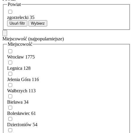
Powiat
zgorzelecki
35
Usuń filtr
Wybierz
Miejscowość
(najpopularniejsze)
Miejscowość
Wrocław
1775
Legnica
128
Jelenia Góra
116
Wałbrzych
113
Bielawa
34
Bolesławiec
61
Dzierżoniów
54