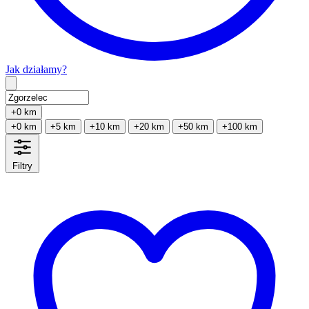
Jak działamy?
Type 2 or more characters for results.
+0 km
+0 km
+5 km
+10 km
+20 km
+50 km
+100 km
Filtry