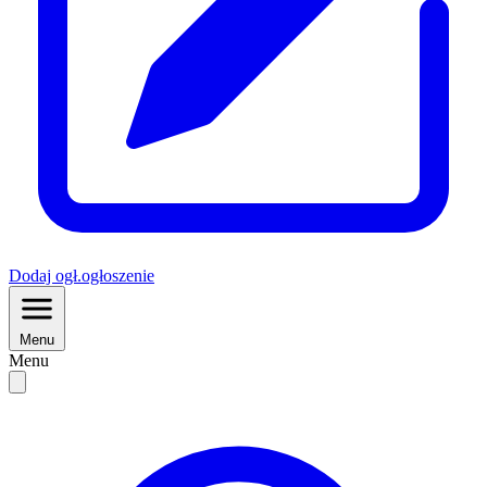
Dodaj
ogł.
ogłoszenie
Menu
Menu