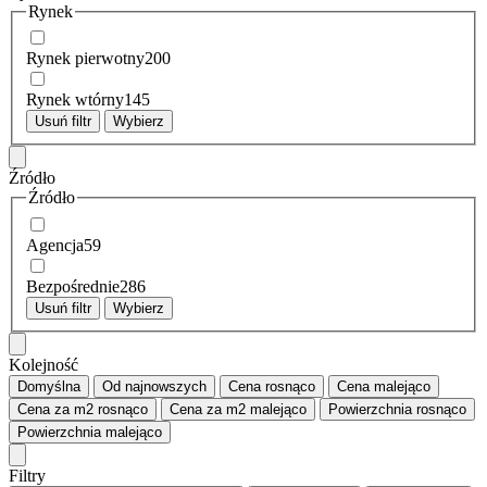
Rynek
Rynek pierwotny
200
Rynek wtórny
145
Usuń filtr
Wybierz
Źródło
Źródło
Agencja
59
Bezpośrednie
286
Usuń filtr
Wybierz
Kolejność
Domyślna
Od najnowszych
Cena
rosnąco
Cena
malejąco
Cena za m2
rosnąco
Cena za m2
malejąco
Powierzchnia
rosnąco
Powierzchnia
malejąco
Filtry