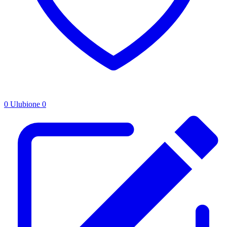
0
Ulubione
0