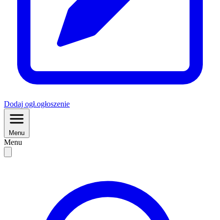
Dodaj
ogł.
ogłoszenie
Menu
Menu