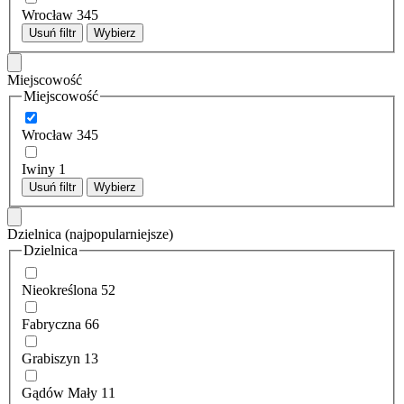
Wrocław
345
Usuń filtr
Wybierz
Miejscowość
Miejscowość
Wrocław
345
Iwiny
1
Usuń filtr
Wybierz
Dzielnica
(najpopularniejsze)
Dzielnica
Nieokreślona
52
Fabryczna
66
Grabiszyn
13
Gądów Mały
11