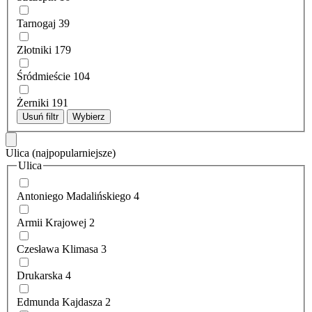
Tarnogaj
39
Złotniki
179
Śródmieście
104
Żerniki
191
Usuń filtr
Wybierz
Ulica
(najpopularniejsze)
Ulica
Antoniego Madalińskiego
4
Armii Krajowej
2
Czesława Klimasa
3
Drukarska
4
Edmunda Kajdasza
2