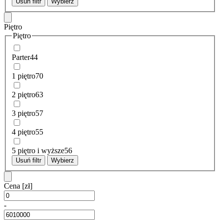
Usuń filtr
Wybierz
Piętro
Piętro
Parter
44
1 piętro
70
2 piętro
63
3 piętro
57
4 piętro
55
5 piętro i wyższe
56
Usuń filtr
Wybierz
Cena
[zł]
-