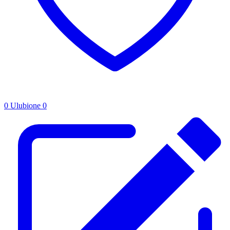
0
Ulubione
0