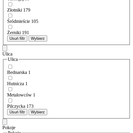
Złotniki
179
Śródmieście
105
Żerniki
191
Usuń filtr
Wybierz
Ulica
Ulica
Bednarska
1
Hutnicza
1
Metalowców
1
Pilczycka
173
Usuń filtr
Wybierz
Pokoje
Pokoje