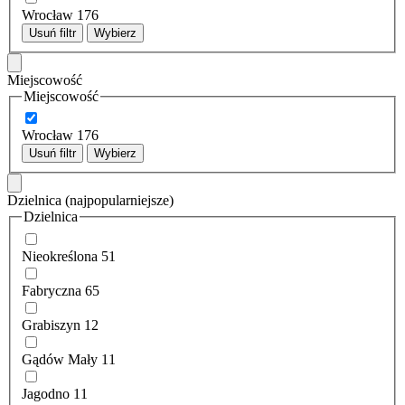
Wrocław
176
Usuń filtr
Wybierz
Miejscowość
Miejscowość
Wrocław
176
Usuń filtr
Wybierz
Dzielnica
(najpopularniejsze)
Dzielnica
Nieokreślona
51
Fabryczna
65
Grabiszyn
12
Gądów Mały
11
Jagodno
11