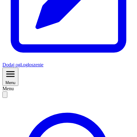
Dodaj
ogł.
ogłoszenie
Menu
Menu