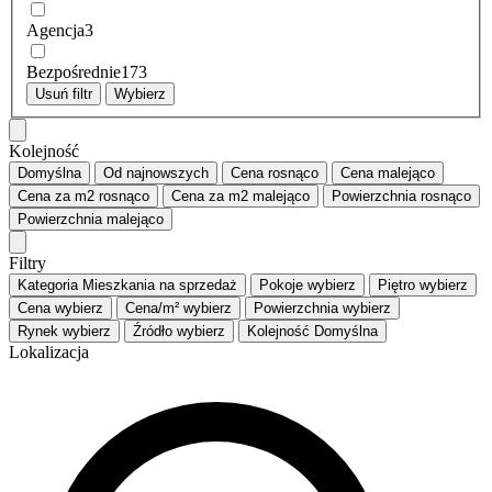
Agencja
3
Bezpośrednie
173
Usuń filtr
Wybierz
Kolejność
Domyślna
Od najnowszych
Cena
rosnąco
Cena
malejąco
Cena za m2
rosnąco
Cena za m2
malejąco
Powierzchnia
rosnąco
Powierzchnia
malejąco
Filtry
Kategoria
Mieszkania na sprzedaż
Pokoje
wybierz
Piętro
wybierz
Cena
wybierz
Cena/m²
wybierz
Powierzchnia
wybierz
Rynek
wybierz
Źródło
wybierz
Kolejność
Domyślna
Lokalizacja