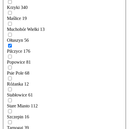
Krzyki
340
Maślice
19
Muchobór Wielki
13
Ołtaszyn
56
Pilczyce
176
Popowice
81
Psie Pole
68
Różanka
12
Stabłowice
61
Stare Miasto
112
Szczepin
16
Tarnogaj
39