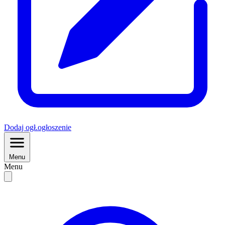
Dodaj
ogł.
ogłoszenie
Menu
Menu