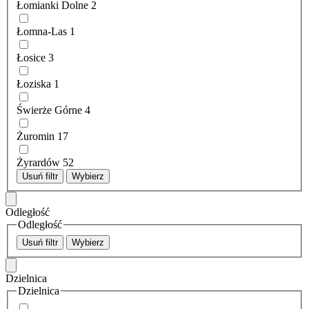
Łomianki Dolne
2
Łomna-Las
1
Łosice
3
Łoziska
1
Świerże Górne
4
Żuromin
17
Żyrardów
52
Usuń filtr
Wybierz
Odległość
Odległość
Usuń filtr
Wybierz
Dzielnica
Dzielnica