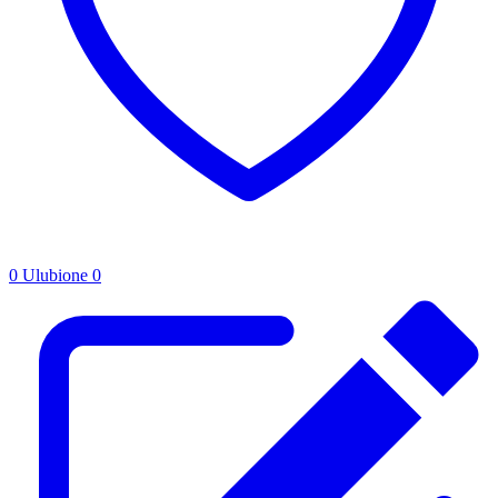
0
Ulubione
0