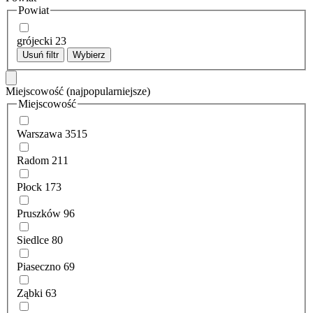
Powiat
grójecki
23
Usuń filtr
Wybierz
Miejscowość
(najpopularniejsze)
Miejscowość
Warszawa
3515
Radom
211
Płock
173
Pruszków
96
Siedlce
80
Piaseczno
69
Ząbki
63