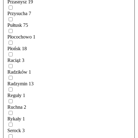
Przasnysz
19
Przysucha
7
Pułtusk
75
Płocochowo
1
Płońsk
18
Raciąż
3
Radzików
1
Radzymin
13
Reguły
1
Ruchna
2
Rykały
1
Serock
3