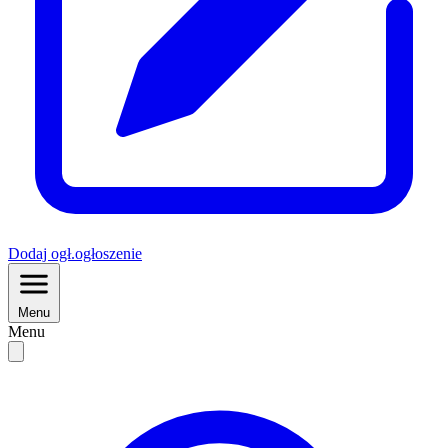
Dodaj
ogł.
ogłoszenie
Menu
Menu