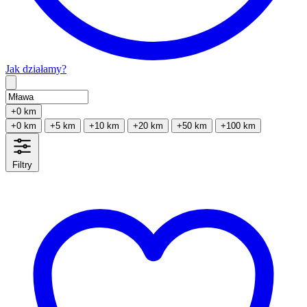
Jak działamy?
Type 2 or more characters for results.
+0 km
+0 km
+5 km
+10 km
+20 km
+50 km
+100 km
Filtry