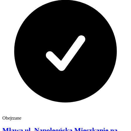
Obejrzane
Mława
ul. Napoleońska
Mieszkanie na