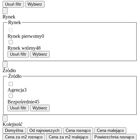
Usuń filtr
Wybierz
Rynek
Rynek
Rynek pierwotny
0
Rynek wtórny
48
Usuń filtr
Wybierz
Źródło
Źródło
Agencja
3
Bezpośrednie
45
Usuń filtr
Wybierz
Kolejność
Domyślna
Od najnowszych
Cena
rosnąco
Cena
malejąco
Cena za m2
rosnąco
Cena za m2
malejąco
Powierzchnia
rosnąco