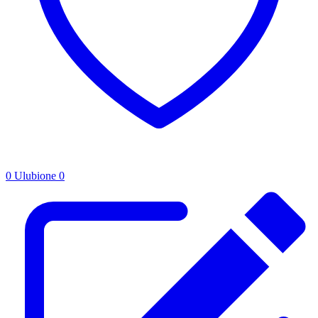
0
Ulubione
0