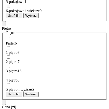
5-pokojowe
1
6-pokojowe i większe
0
Usuń filtr
Wybierz
Piętro
Piętro
Parter
6
1 piętro
7
2 piętro
7
3 piętro
15
4 piętro
8
5 piętro i wyższe
5
Usuń filtr
Wybierz
Cena
[zł]