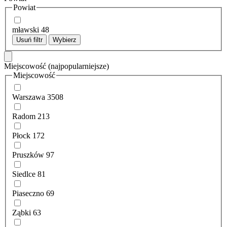
Powiat
mławski
48
Usuń filtr
Wybierz
Miejscowość
(najpopularniejsze)
Miejscowość
Warszawa
3508
Radom
213
Płock
172
Pruszków
97
Siedlce
81
Piaseczno
69
Ząbki
63