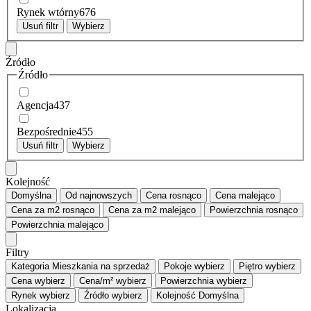
Rynek wtórny
676
Usuń filtr
Wybierz
Źródło
Źródło
Agencja
437
Bezpośrednie
455
Usuń filtr
Wybierz
Kolejność
Domyślna
Od najnowszych
Cena
rosnąco
Cena
malejąco
Cena za m2
rosnąco
Cena za m2
malejąco
Powierzchnia
rosnąco
Powierzchnia
malejąco
Filtry
Kategoria
Mieszkania na sprzedaż
Pokoje
wybierz
Piętro
wybierz
Cena
wybierz
Cena/m²
wybierz
Powierzchnia
wybierz
Rynek
wybierz
Źródło
wybierz
Kolejność
Domyślna
Lokalizacja