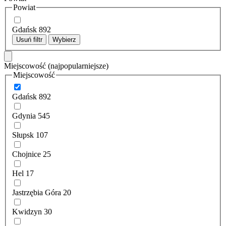
Powiat
Gdańsk
892
Usuń filtr
Wybierz
Miejscowość
(najpopularniejsze)
Miejscowość
Gdańsk
892
Gdynia
545
Słupsk
107
Chojnice
25
Hel
17
Jastrzębia Góra
20
Kwidzyn
30