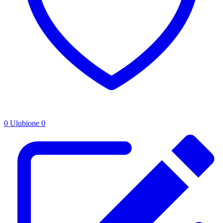
0
Ulubione
0