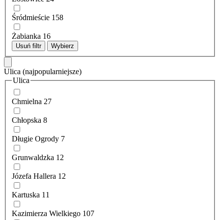
Śródmieście
158
Żabianka
16
Usuń filtr
Wybierz
Ulica
(najpopularniejsze)
Ulica
Chmielna
27
Chłopska
8
Długie Ogrody
7
Grunwaldzka
12
Józefa Hallera
12
Kartuska
11
Kazimierza Wielkiego
107