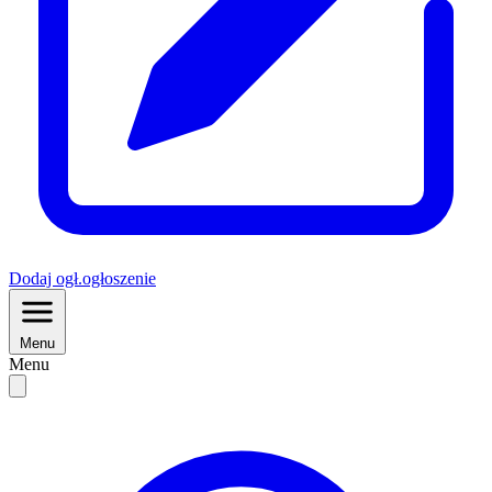
Dodaj
ogł.
ogłoszenie
Menu
Menu