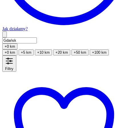
Jak działamy?
Type 2 or more characters for results.
+0 km
+0 km
+5 km
+10 km
+20 km
+50 km
+100 km
Filtry