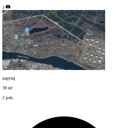
1
zapytaj
39
m²
2
pok.