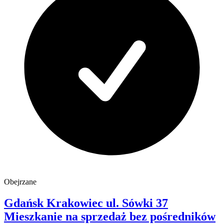
Obejrzane
Gdańsk Krakowiec
ul. Sówki 37
Mieszkanie na sprzedaż
bez pośredników