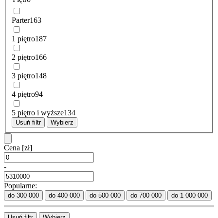
Parter
163
1 piętro
187
2 piętro
166
3 piętro
148
4 piętro
94
5 piętro i wyższe
134
Usuń filtr
Wybierz
Cena
[zł]
-
Popularne:
do 300 000
do 400 000
do 500 000
do 700 000
do 1 000 000
Usuń filtr
Wybierz