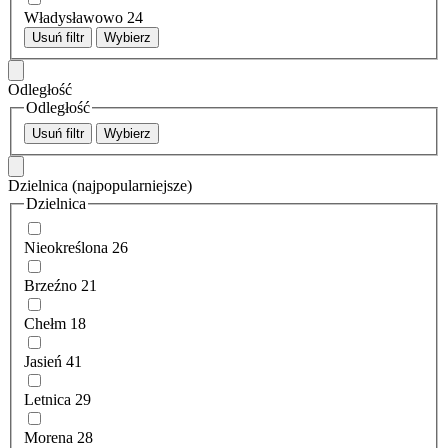
Władysławowo
24
Usuń filtr
Wybierz
Odległość
Odległość
Usuń filtr
Wybierz
Dzielnica
(najpopularniejsze)
Dzielnica
Nieokreślona
26
Brzeźno
21
Chełm
18
Jasień
41
Letnica
29
Morena
28