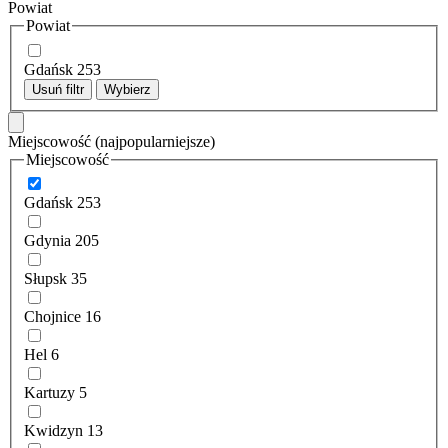
Powiat
Powiat
Gdańsk
253
Usuń filtr
Wybierz
Miejscowość
(najpopularniejsze)
Miejscowość
Gdańsk
253
Gdynia
205
Słupsk
35
Chojnice
16
Hel
6
Kartuzy
5
Kwidzyn
13