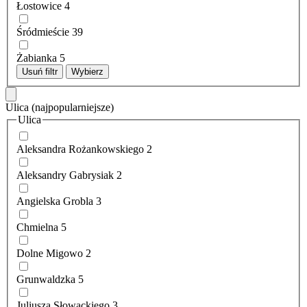
Łostowice
4
Śródmieście
39
Żabianka
5
Usuń filtr
Wybierz
Ulica
(najpopularniejsze)
Ulica
Aleksandra Rożankowskiego
2
Aleksandry Gabrysiak
2
Angielska Grobla
3
Chmielna
5
Dolne Migowo
2
Grunwaldzka
5
Juliusza Słowackiego
3