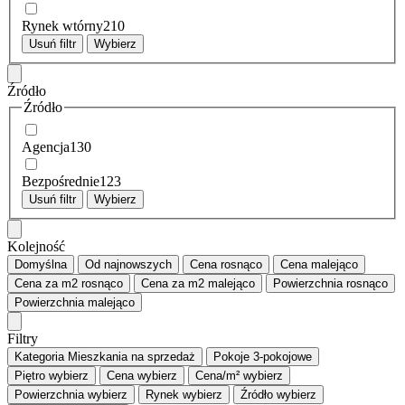
Rynek wtórny
210
Usuń filtr
Wybierz
Źródło
Źródło
Agencja
130
Bezpośrednie
123
Usuń filtr
Wybierz
Kolejność
Domyślna
Od najnowszych
Cena
rosnąco
Cena
malejąco
Cena za m2
rosnąco
Cena za m2
malejąco
Powierzchnia
rosnąco
Powierzchnia
malejąco
Filtry
Kategoria
Mieszkania na sprzedaż
Pokoje
3-pokojowe
Piętro
wybierz
Cena
wybierz
Cena/m²
wybierz
Powierzchnia
wybierz
Rynek
wybierz
Źródło
wybierz