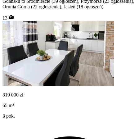
Gdańsku to Śródmieście (39 ogłoszeń), Przymorze (23 ogłoszenia),
Orunia Górna (22 ogłoszenia), Jasień (18 ogłoszeń).
13
819 000
zł
65
m²
3
pok.