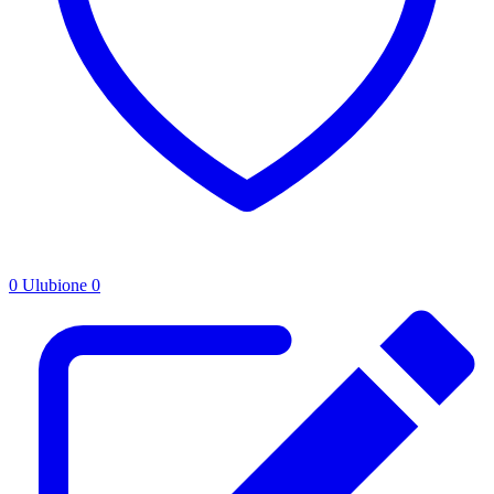
0
Ulubione
0