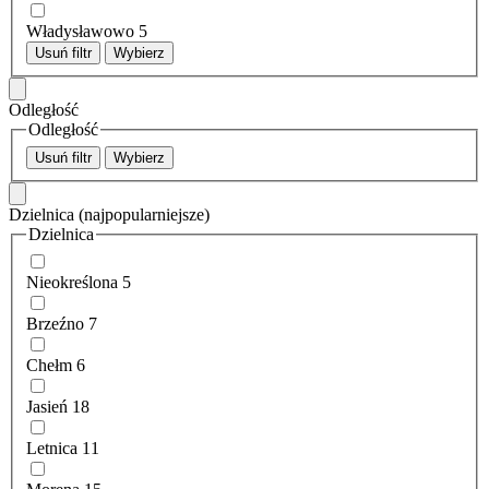
Władysławowo
5
Usuń filtr
Wybierz
Odległość
Odległość
Usuń filtr
Wybierz
Dzielnica
(najpopularniejsze)
Dzielnica
Nieokreślona
5
Brzeźno
7
Chełm
6
Jasień
18
Letnica
11