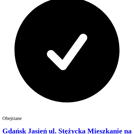
Obejrzane
Gdańsk Jasień
ul. Stężycka
Mieszkanie na