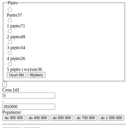
Piętro
Parter
37
1 piętro
71
2 piętro
49
3 piętro
34
4 piętro
26
5 piętro i wyższe
36
Usuń filtr
Wybierz
Cena
[zł]
-
Popularne:
do 300 000
do 400 000
do 500 000
do 700 000
do 1 000 000