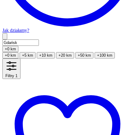
Jak działamy?
Type 2 or more characters for results.
+0 km
+0 km
+5 km
+10 km
+20 km
+50 km
+100 km
Filtry
1