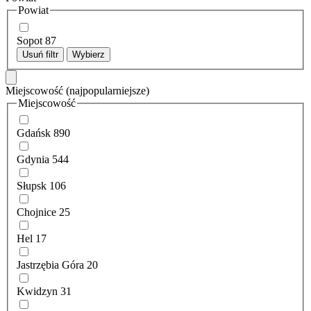
Powiat
Sopot
87
Usuń filtr
Wybierz
Miejscowość
(najpopularniejsze)
Miejscowość
Gdańsk
890
Gdynia
544
Słupsk
106
Chojnice
25
Hel
17
Jastrzębia Góra
20
Kwidzyn
31