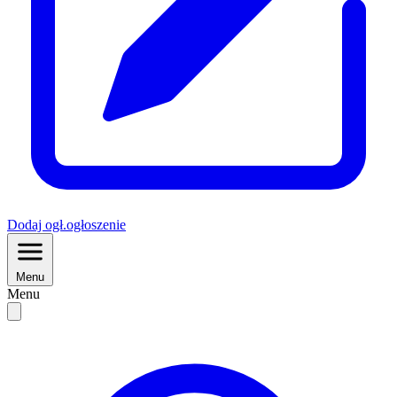
Dodaj
ogł.
ogłoszenie
Menu
Menu