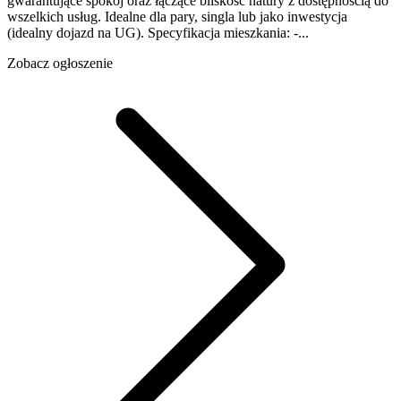
gwarantujące spokój oraz łączące bliskość natury z dostępnością do
wszelkich usług. Idealne dla pary, singla lub jako inwestycja
(idealny dojazd na UG). Specyfikacja mieszkania: -...
Zobacz ogłoszenie