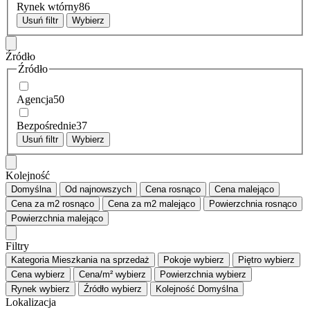
Rynek wtórny
86
Usuń filtr
Wybierz
Źródło
Źródło
Agencja
50
Bezpośrednie
37
Usuń filtr
Wybierz
Kolejność
Domyślna
Od najnowszych
Cena
rosnąco
Cena
malejąco
Cena za m2
rosnąco
Cena za m2
malejąco
Powierzchnia
rosnąco
Powierzchnia
malejąco
Filtry
Kategoria
Mieszkania na sprzedaż
Pokoje
wybierz
Piętro
wybierz
Cena
wybierz
Cena/m²
wybierz
Powierzchnia
wybierz
Rynek
wybierz
Źródło
wybierz
Kolejność
Domyślna
Lokalizacja