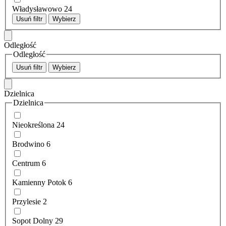
Władysławowo
24
Usuń filtr
Wybierz
Odległość
Odległość
Usuń filtr
Wybierz
Dzielnica
Dzielnica
Nieokreślona
24
Brodwino
6
Centrum
6
Kamienny Potok
6
Przylesie
2
Sopot Dolny
29