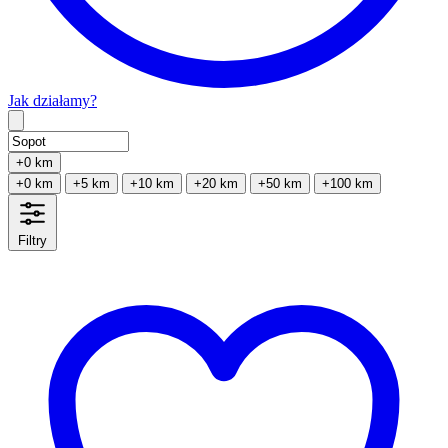
Jak działamy?
Type 2 or more characters for results.
+0 km
+0 km
+5 km
+10 km
+20 km
+50 km
+100 km
Filtry