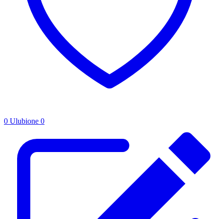
0
Ulubione
0