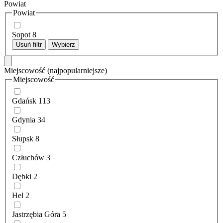
Powiat
Powiat
Sopot
8
Usuń filtr
Wybierz
Miejscowość
(najpopularniejsze)
Miejscowość
Gdańsk
113
Gdynia
34
Słupsk
8
Człuchów
3
Dębki
2
Hel
2
Jastrzębia Góra
5