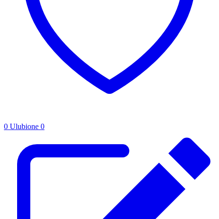
0
Ulubione
0