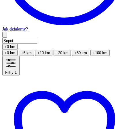
Jak działamy?
Type 2 or more characters for results.
+0 km
+0 km
+5 km
+10 km
+20 km
+50 km
+100 km
Filtry
1