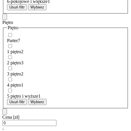
6-pokojowe i większe
1
Usuń filtr
Wybierz
Piętro
Piętro
Parter
7
1 piętro
2
2 piętro
3
3 piętro
2
4 piętro
1
5 piętro i wyższe
1
Usuń filtr
Wybierz
Cena
[zł]
-