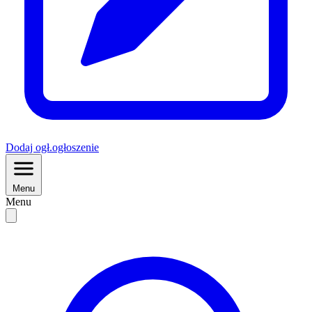
Dodaj
ogł.
ogłoszenie
Menu
Menu