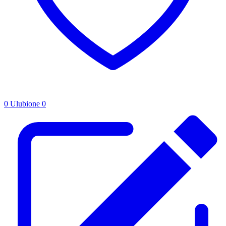
0
Ulubione
0