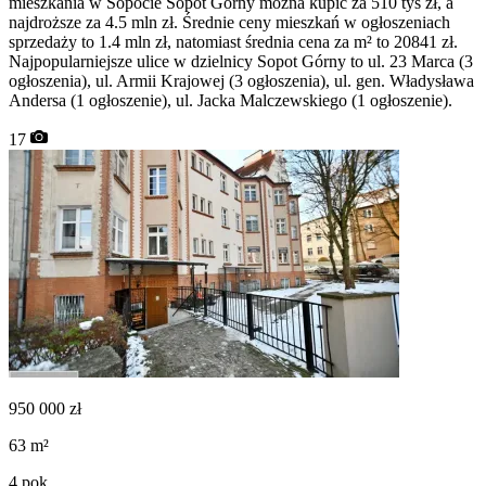
mieszkania w Sopocie Sopot Górny można kupić za 510 tys zł, a
najdroższe za 4.5 mln zł. Średnie ceny mieszkań w ogłoszeniach
sprzedaży to 1.4 mln zł, natomiast średnia cena za m² to 20841 zł.
Najpopularniejsze ulice w dzielnicy Sopot Górny to ul. 23 Marca (3
ogłoszenia), ul. Armii Krajowej (3 ogłoszenia), ul. gen. Władysława
Andersa (1 ogłoszenie), ul. Jacka Malczewskiego (1 ogłoszenie).
17
950 000
zł
63
m²
4
pok.