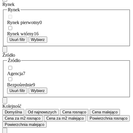
Rynek
Rynek
Rynek pierwotny
0
Rynek wtórny
16
Usuń filtr
Wybierz
Źródło
Źródło
Agencja
7
Bezpośrednie
9
Usuń filtr
Wybierz
Kolejność
Domyślna
Od najnowszych
Cena
rosnąco
Cena
malejąco
Cena za m2
rosnąco
Cena za m2
malejąco
Powierzchnia
rosnąco
Powierzchnia
malejąco