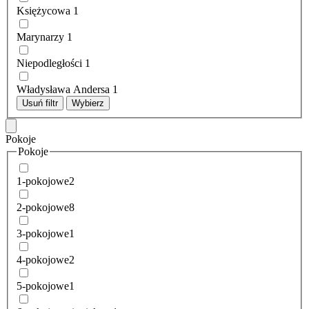
Księżycowa
1
Marynarzy
1
Niepodległości
1
Władysława Andersa
1
Usuń filtr
Wybierz
Pokoje
Pokoje
1-pokojowe
2
2-pokojowe
8
3-pokojowe
1
4-pokojowe
2
5-pokojowe
1