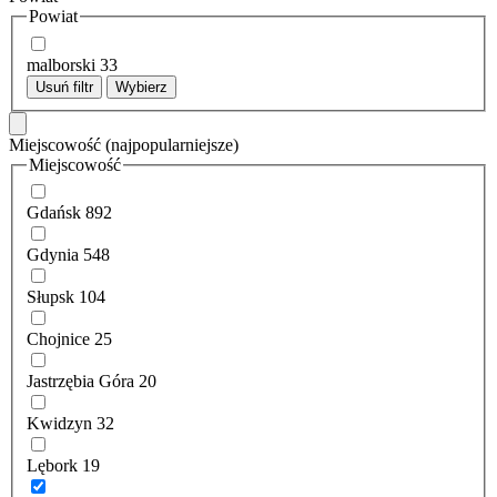
Powiat
malborski
33
Usuń filtr
Wybierz
Miejscowość
(najpopularniejsze)
Miejscowość
Gdańsk
892
Gdynia
548
Słupsk
104
Chojnice
25
Jastrzębia Góra
20
Kwidzyn
32
Lębork
19