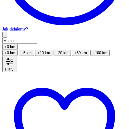
Jak działamy?
Type 2 or more characters for results.
+0 km
+0 km
+5 km
+10 km
+20 km
+50 km
+100 km
Filtry