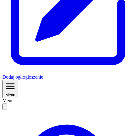
Dodaj
ogł.
ogłoszenie
Menu
Menu