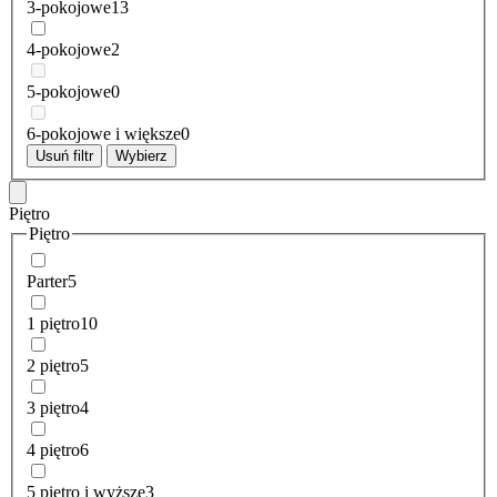
3-pokojowe
13
4-pokojowe
2
5-pokojowe
0
6-pokojowe i większe
0
Usuń filtr
Wybierz
Piętro
Piętro
Parter
5
1 piętro
10
2 piętro
5
3 piętro
4
4 piętro
6
5 piętro i wyższe
3