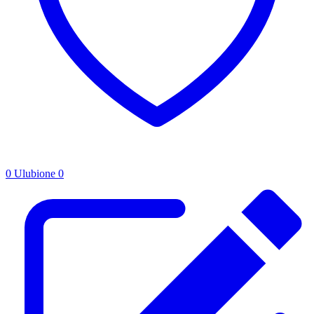
0
Ulubione
0