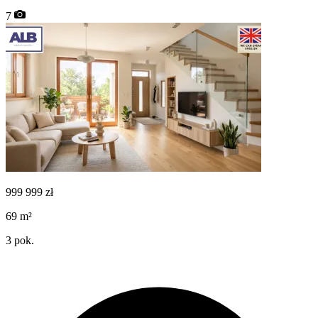
7
999 999
zł
69
m²
3
pok.