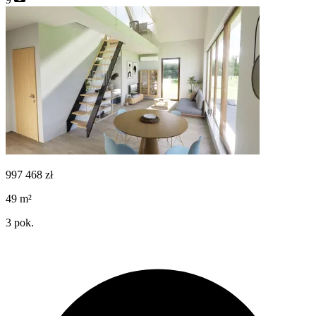
997 468
zł
49
m²
3
pok.