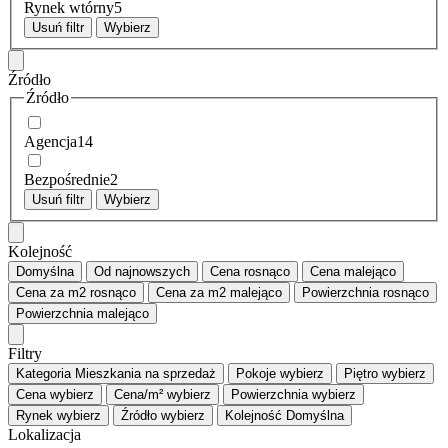
Rynek wtórny
5
Usuń filtr
Wybierz
Źródło
Źródło
Agencja
14
Bezpośrednie
2
Usuń filtr
Wybierz
Kolejność
Domyślna
Od najnowszych
Cena
rosnąco
Cena
malejąco
Cena za m2
rosnąco
Cena za m2
malejąco
Powierzchnia
rosnąco
Powierzchnia
malejąco
Filtry
Kategoria
Mieszkania na sprzedaż
Pokoje
wybierz
Piętro
wybierz
Cena
wybierz
Cena/m²
wybierz
Powierzchnia
wybierz
Rynek
wybierz
Źródło
wybierz
Kolejność
Domyślna
Lokalizacja