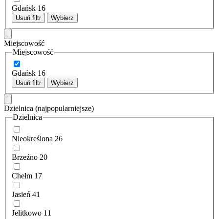
Gdańsk
16
Usuń filtr
Wybierz
Miejscowość
Miejscowość
Gdańsk
16
Usuń filtr
Wybierz
Dzielnica
(najpopularniejsze)
Dzielnica
Nieokreślona
26
Brzeźno
20
Chełm
17
Jasień
41
Jelitkowo
11