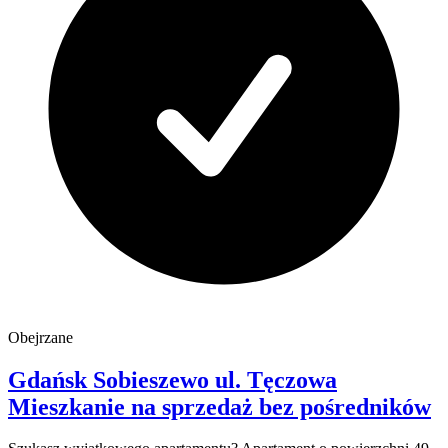
Obejrzane
Gdańsk Sobieszewo
ul. Tęczowa
Mieszkanie na sprzedaż
bez pośredników