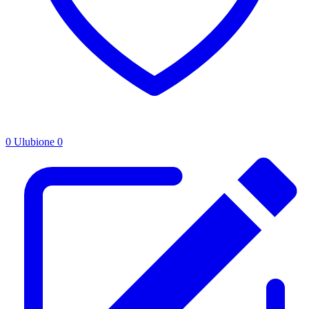
0
Ulubione
0