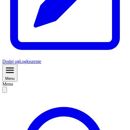
Dodaj
ogł.
ogłoszenie
Menu
Menu