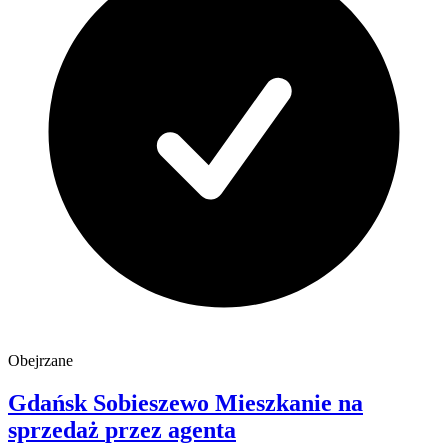
Obejrzane
Gdańsk
Sobieszewo
Mieszkanie na
sprzedaż
przez agenta