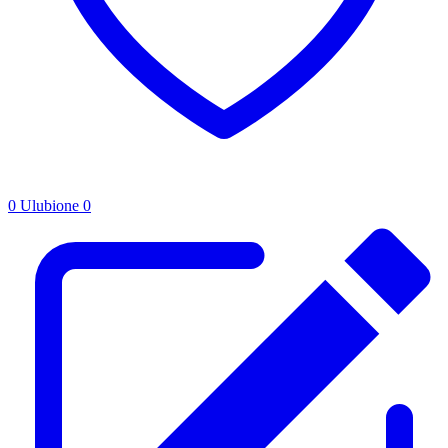
0
Ulubione
0