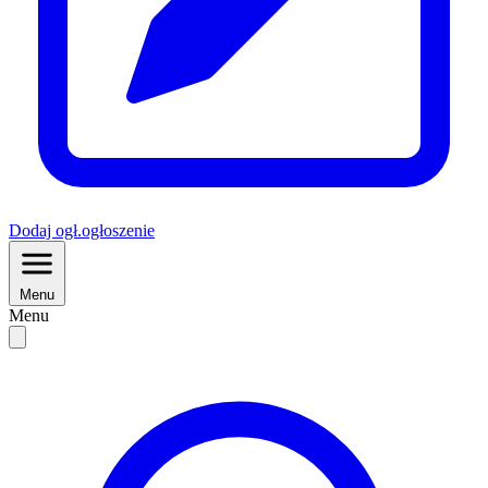
Dodaj
ogł.
ogłoszenie
Menu
Menu