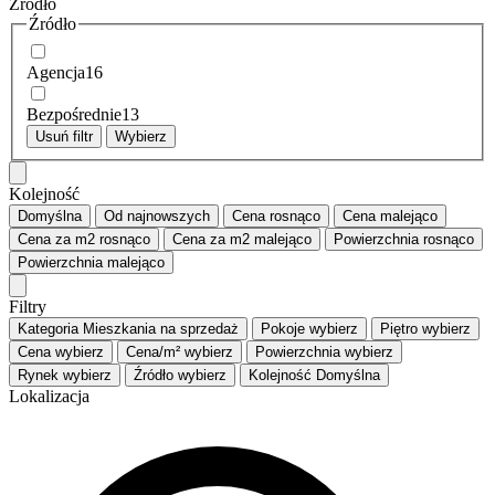
Źródło
Źródło
Agencja
16
Bezpośrednie
13
Usuń filtr
Wybierz
Kolejność
Domyślna
Od najnowszych
Cena
rosnąco
Cena
malejąco
Cena za m2
rosnąco
Cena za m2
malejąco
Powierzchnia
rosnąco
Powierzchnia
malejąco
Filtry
Kategoria
Mieszkania na sprzedaż
Pokoje
wybierz
Piętro
wybierz
Cena
wybierz
Cena/m²
wybierz
Powierzchnia
wybierz
Rynek
wybierz
Źródło
wybierz
Kolejność
Domyślna
Lokalizacja