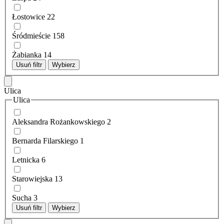
Łostowice
22
Śródmieście
158
Żabianka
14
Usuń filtr
Wybierz
Ulica
Ulica
Aleksandra Rożankowskiego
2
Bernarda Filarskiego
1
Letnicka
6
Starowiejska
13
Sucha
3
Usuń filtr
Wybierz