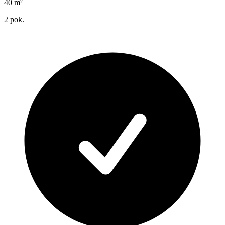
40
m²
2
pok.