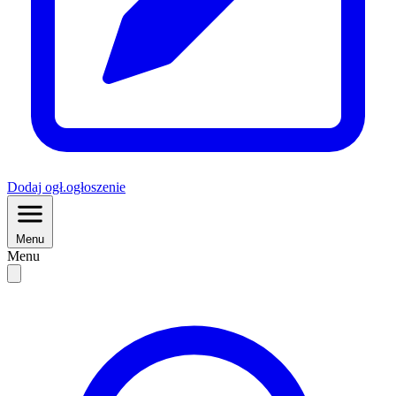
Dodaj
ogł.
ogłoszenie
Menu
Menu