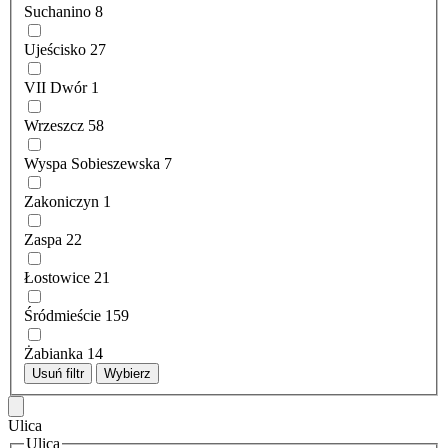
Suchanino
8
Ujeścisko
27
VII Dwór
1
Wrzeszcz
58
Wyspa Sobieszewska
7
Zakoniczyn
1
Zaspa
22
Łostowice
21
Śródmieście
159
Żabianka
14
Usuń filtr
Wybierz
Ulica
Ulica