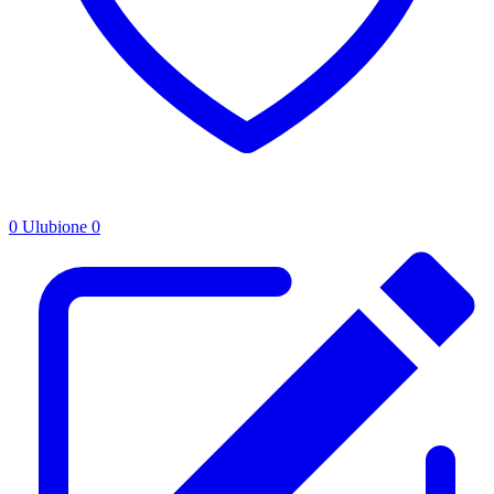
0
Ulubione
0