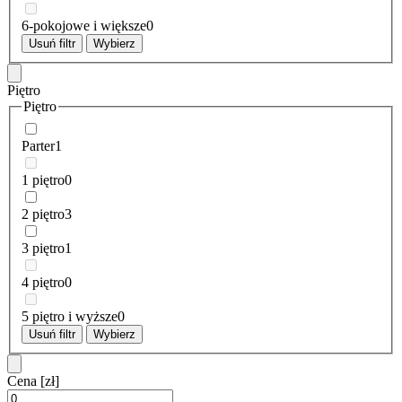
6-pokojowe i większe
0
Usuń filtr
Wybierz
Piętro
Piętro
Parter
1
1 piętro
0
2 piętro
3
3 piętro
1
4 piętro
0
5 piętro i wyższe
0
Usuń filtr
Wybierz
Cena
[zł]