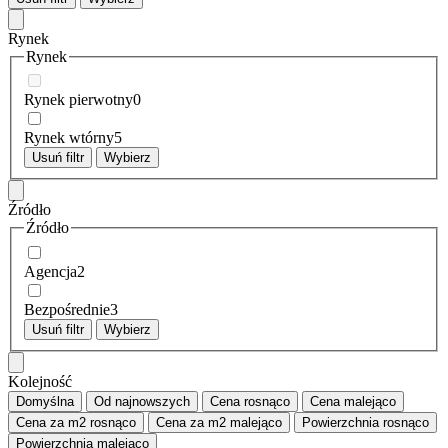
Rynek
Rynek
Rynek pierwotny
0
Rynek wtórny
5
Usuń filtr
Wybierz
Źródło
Źródło
Agencja
2
Bezpośrednie
3
Usuń filtr
Wybierz
Kolejność
Domyślna
Od najnowszych
Cena
rosnąco
Cena
malejąco
Cena za m2
rosnąco
Cena za m2
malejąco
Powierzchnia
rosnąco
Powierzchnia
malejąco