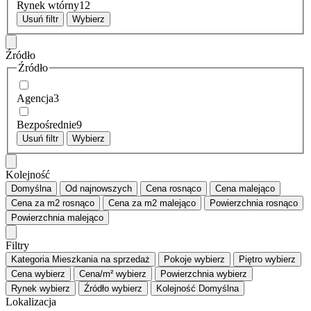
Rynek wtórny
12
Usuń filtr
Wybierz
Źródło
Źródło
Agencja
3
Bezpośrednie
9
Usuń filtr
Wybierz
Kolejność
Domyślna
Od najnowszych
Cena
rosnąco
Cena
malejąco
Cena za m2
rosnąco
Cena za m2
malejąco
Powierzchnia
rosnąco
Powierzchnia
malejąco
Filtry
Kategoria
Mieszkania na sprzedaż
Pokoje
wybierz
Piętro
wybierz
Cena
wybierz
Cena/m²
wybierz
Powierzchnia
wybierz
Rynek
wybierz
Źródło
wybierz
Kolejność
Domyślna
Lokalizacja