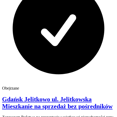
Obejrzane
Gdańsk Jelitkowo
ul. Jelitkowska
Mieszkanie na sprzedaż
bez pośredników