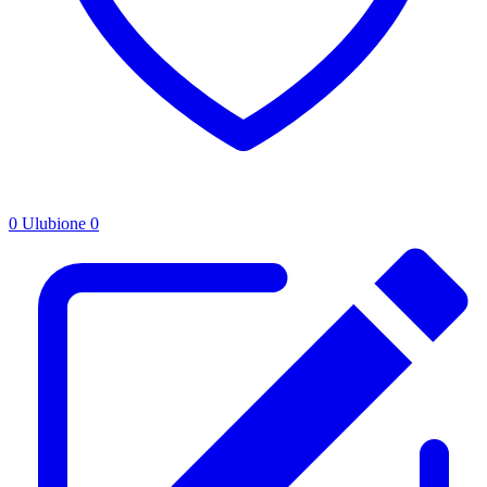
0
Ulubione
0