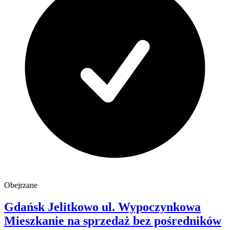
Obejrzane
Gdańsk Jelitkowo
ul. Wypoczynkowa
Mieszkanie na sprzedaż
bez pośredników