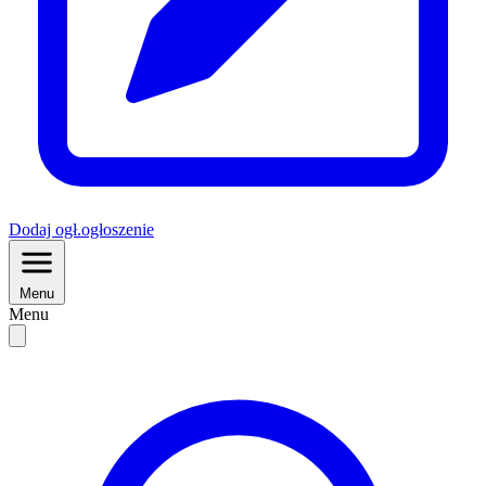
Dodaj
ogł.
ogłoszenie
Menu
Menu