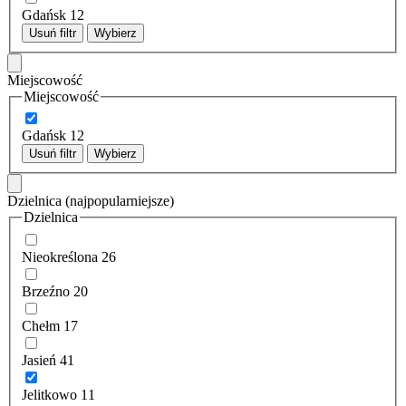
Gdańsk
12
Usuń filtr
Wybierz
Miejscowość
Miejscowość
Gdańsk
12
Usuń filtr
Wybierz
Dzielnica
(najpopularniejsze)
Dzielnica
Nieokreślona
26
Brzeźno
20
Chełm
17
Jasień
41
Jelitkowo
11