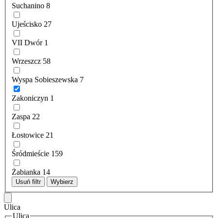
Suchanino
8
Ujeścisko
27
VII Dwór
1
Wrzeszcz
58
Wyspa Sobieszewska
7
Zakoniczyn
1
Zaspa
22
Łostowice
21
Śródmieście
159
Żabianka
14
Usuń filtr
Wybierz
Ulica
Ulica