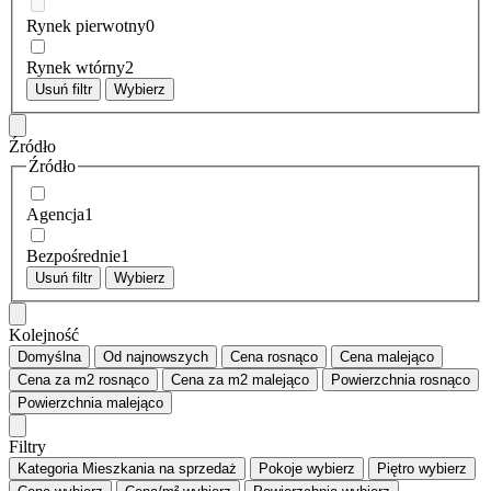
Rynek pierwotny
0
Rynek wtórny
2
Usuń filtr
Wybierz
Źródło
Źródło
Agencja
1
Bezpośrednie
1
Usuń filtr
Wybierz
Kolejność
Domyślna
Od najnowszych
Cena
rosnąco
Cena
malejąco
Cena za m2
rosnąco
Cena za m2
malejąco
Powierzchnia
rosnąco
Powierzchnia
malejąco
Filtry
Kategoria
Mieszkania na sprzedaż
Pokoje
wybierz
Piętro
wybierz