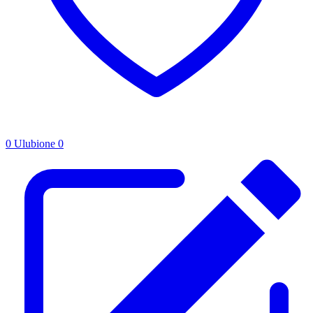
0
Ulubione
0