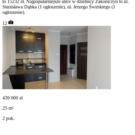
to 15232 zł. Najpopularniejsze ulice w dzielnicy Zakoniczyn to ul.
Stanisława Dąbka (1 ogłoszenie), ul. Jerzego Świrskiego (1
ogłoszenie).
12
439 000
zł
25
m²
2
pok.