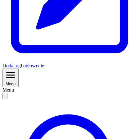
Dodaj
ogł.
ogłoszenie
Menu
Menu