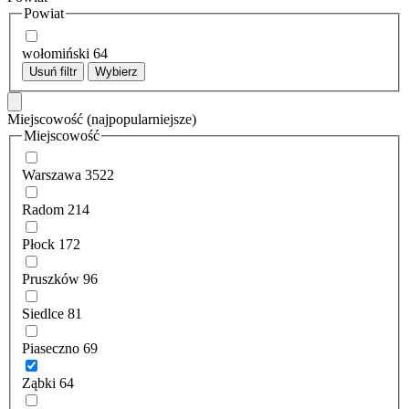
Powiat
wołomiński
64
Usuń filtr
Wybierz
Miejscowość
(najpopularniejsze)
Miejscowość
Warszawa
3522
Radom
214
Płock
172
Pruszków
96
Siedlce
81
Piaseczno
69
Ząbki
64