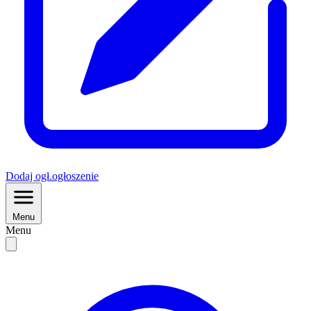
Dodaj
ogł.
ogłoszenie
Menu
Menu