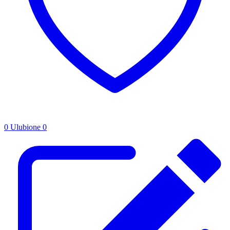
0
Ulubione
0