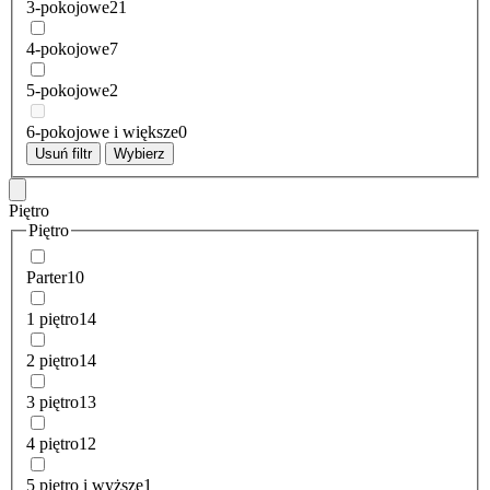
3-pokojowe
21
4-pokojowe
7
5-pokojowe
2
6-pokojowe i większe
0
Usuń filtr
Wybierz
Piętro
Piętro
Parter
10
1 piętro
14
2 piętro
14
3 piętro
13
4 piętro
12
5 piętro i wyższe
1