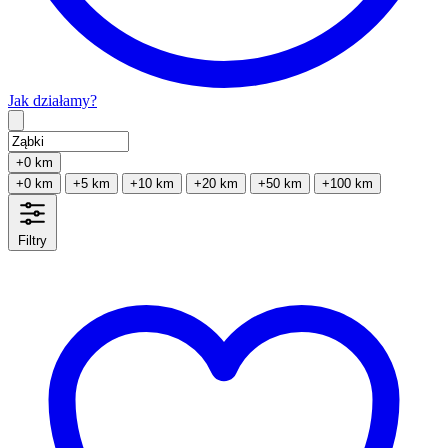
Jak działamy?
Type 2 or more characters for results.
+0 km
+0 km
+5 km
+10 km
+20 km
+50 km
+100 km
Filtry