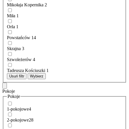
Mikołaja Kopernika
2
Miła
1
Orla
1
Powstańców
14
Skrajna
3
Szwoleżerów
4
Tadeusza Kościuszki
1
Usuń filtr
Wybierz
Pokoje
Pokoje
1-pokojowe
4
2-pokojowe
28