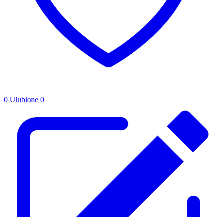
0
Ulubione
0