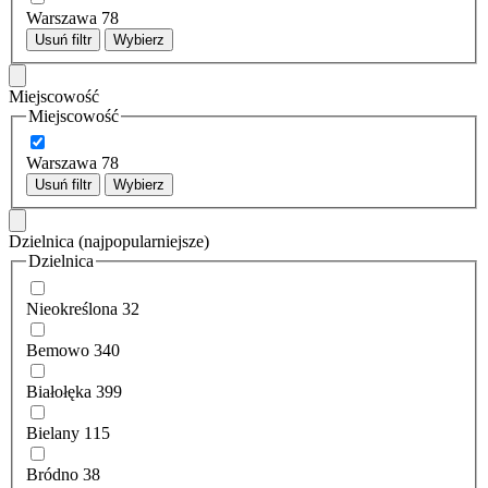
Warszawa
78
Usuń filtr
Wybierz
Miejscowość
Miejscowość
Warszawa
78
Usuń filtr
Wybierz
Dzielnica
(najpopularniejsze)
Dzielnica
Nieokreślona
32
Bemowo
340
Białołęka
399
Bielany
115
Bródno
38