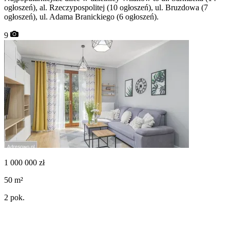
ogłoszeń), al. Rzeczypospolitej (10 ogłoszeń), ul. Bruzdowa (7
ogłoszeń), ul. Adama Branickiego (6 ogłoszeń).
9
1 000 000
zł
50
m²
2
pok.