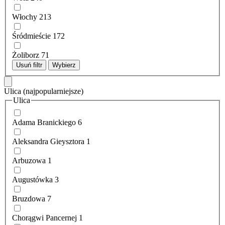
Włochy
213
Śródmieście
172
Żoliborz
71
Usuń filtr
Wybierz
Ulica
(najpopularniejsze)
Ulica
Adama Branickiego
6
Aleksandra Gieysztora
1
Arbuzowa
1
Augustówka
3
Bruzdowa
7
Chorągwi Pancernej
1