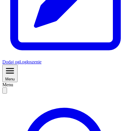
Dodaj
ogł.
ogłoszenie
Menu
Menu