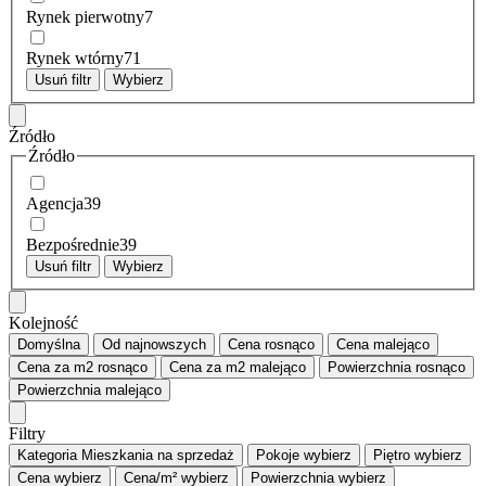
Rynek pierwotny
7
Rynek wtórny
71
Usuń filtr
Wybierz
Źródło
Źródło
Agencja
39
Bezpośrednie
39
Usuń filtr
Wybierz
Kolejność
Domyślna
Od najnowszych
Cena
rosnąco
Cena
malejąco
Cena za m2
rosnąco
Cena za m2
malejąco
Powierzchnia
rosnąco
Powierzchnia
malejąco
Filtry
Kategoria
Mieszkania na sprzedaż
Pokoje
wybierz
Piętro
wybierz
Cena
wybierz
Cena/m²
wybierz
Powierzchnia
wybierz