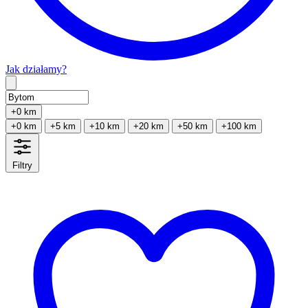
Jak działamy?
Type 2 or more characters for results.
+0 km
+0 km
+5 km
+10 km
+20 km
+50 km
+100 km
Filtry