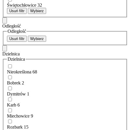
Świętochłowice
32
Usuń filtr
Wybierz
Odległość
Odległość
Usuń filtr
Wybierz
Dzielnica
Dzielnica
Nieokreślona
68
Bobrek
2
Dymitrów
1
Karb
6
Miechowice
9
Rozbark
15