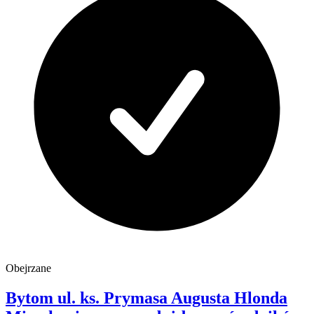
Obejrzane
Bytom
ul. ks. Prymasa Augusta Hlonda