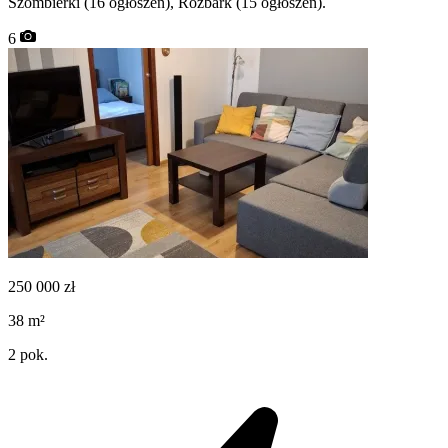
Szombierki (16 ogłoszeń), Rozbark (15 ogłoszeń).
6
250 000
zł
38
m²
2
pok.