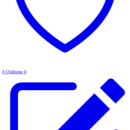
0
Ulubione
0