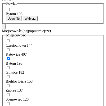
Powiat
Bytom
193
Usuń filtr
Wybierz
Miejscowość
(najpopularniejsze)
Miejscowość
Częstochowa
144
Katowice
407
Bytom
193
Gliwice
182
Bielsko-Biała
153
Zabrze
137
Sosnowiec
120