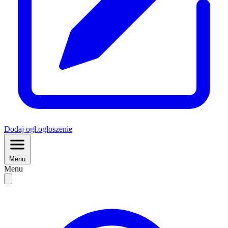
Dodaj
ogł.
ogłoszenie
Menu
Menu