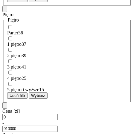
Piętro
Piętro
Parter
36
1 piętro
37
2 piętro
39
3 piętro
41
4 piętro
25
5 piętro i wyższe
15
Usuń filtr
Wybierz
Cena
[zł]
-