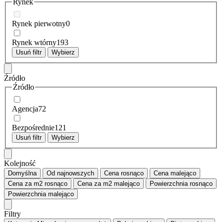
Rynek
Rynek pierwotny
0
Rynek wtórny
193
Usuń filtr
Wybierz
Źródło
Źródło
Agencja
72
Bezpośrednie
121
Usuń filtr
Wybierz
Kolejność
Domyślna
Od najnowszych
Cena
rosnąco
Cena
malejąco
Cena za m2
rosnąco
Cena za m2
malejąco
Powierzchnia
rosnąco
Powierzchnia
malejąco
Filtry