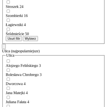
Stroszek
24
Szombierki
16
Łagiewniki
4
Śródmieście
50
Usuń filtr
Wybierz
Ulica
(najpopularniejsze)
Ulica
Alojzego Felińskiego
3
Bolesława Chrobrego
3
Dworcowa
4
Jana Matejki
4
Juliana Fałata
4