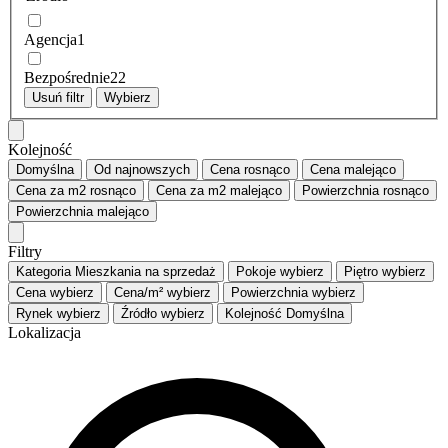
Agencja
1
Bezpośrednie
22
Usuń filtr
Wybierz
Kolejność
Domyślna
Od najnowszych
Cena
rosnąco
Cena
malejąco
Cena za m2
rosnąco
Cena za m2
malejąco
Powierzchnia
rosnąco
Powierzchnia
malejąco
Filtry
Kategoria
Mieszkania na sprzedaż
Pokoje
wybierz
Piętro
wybierz
Cena
wybierz
Cena/m²
wybierz
Powierzchnia
wybierz
Rynek
wybierz
Źródło
wybierz
Kolejność
Domyślna
Lokalizacja