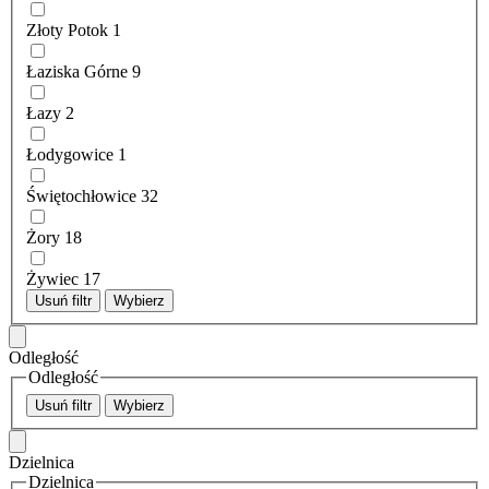
Złoty Potok
1
Łaziska Górne
9
Łazy
2
Łodygowice
1
Świętochłowice
32
Żory
18
Żywiec
17
Usuń filtr
Wybierz
Odległość
Odległość
Usuń filtr
Wybierz
Dzielnica
Dzielnica