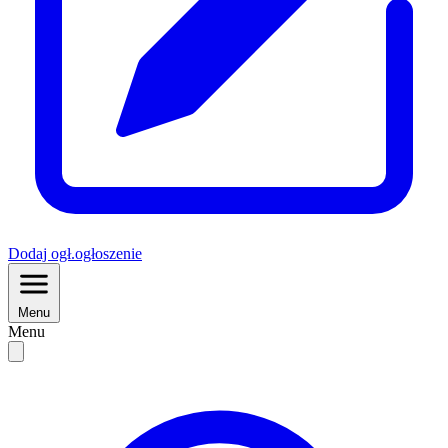
Dodaj
ogł.
ogłoszenie
Menu
Menu