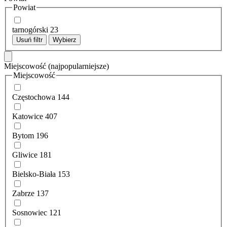
Powiat
tarnogórski
23
Usuń filtr
Wybierz
Miejscowość
(najpopularniejsze)
Miejscowość
Częstochowa
144
Katowice
407
Bytom
196
Gliwice
181
Bielsko-Biała
153
Zabrze
137
Sosnowiec
121