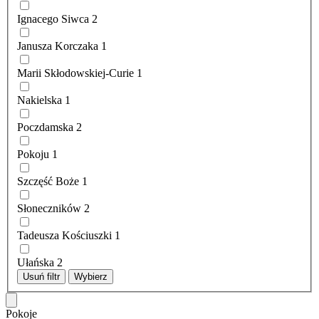
Ignacego Siwca
2
Janusza Korczaka
1
Marii Skłodowskiej-Curie
1
Nakielska
1
Poczdamska
2
Pokoju
1
Szczęść Boże
1
Słoneczników
2
Tadeusza Kościuszki
1
Ułańska
2
Usuń filtr
Wybierz
Pokoje