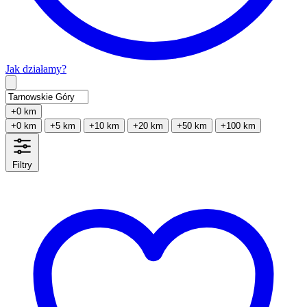
Jak działamy?
Type 2 or more characters for results.
+0 km
+0 km
+5 km
+10 km
+20 km
+50 km
+100 km
Filtry