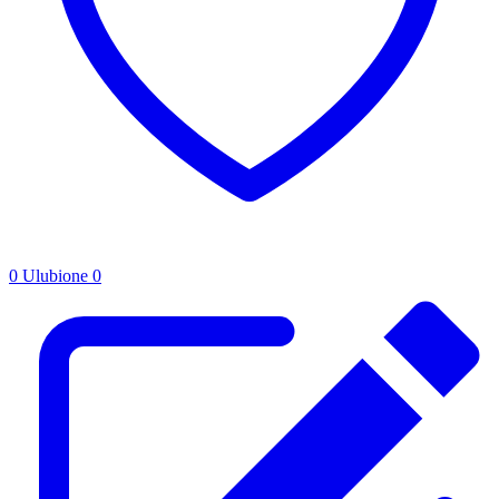
0
Ulubione
0