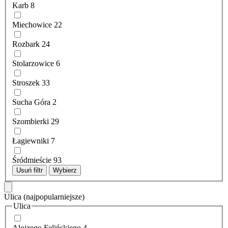
Karb
8
Miechowice
22
Rozbark
24
Stolarzowice
6
Stroszek
33
Sucha Góra
2
Szombierki
29
Łagiewniki
7
Śródmieście
93
Usuń filtr
Wybierz
Ulica
(najpopularniejsze)
Ulica
Alojzego Felińskiego
4