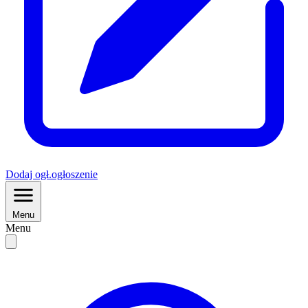
Dodaj
ogł.
ogłoszenie
Menu
Menu