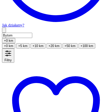
Jak działamy?
Type 2 or more characters for results.
+0 km
+0 km
+5 km
+10 km
+20 km
+50 km
+100 km
Filtry