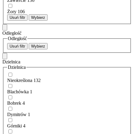
Zawiercie
136
Żory
106
Usuń filtr
Wybierz
Odległość
Odległość
Usuń filtr
Wybierz
Dzielnica
Dzielnica
Nieokreślona
132
Blachówka
1
Bobrek
4
Dymitrów
1
Górniki
4