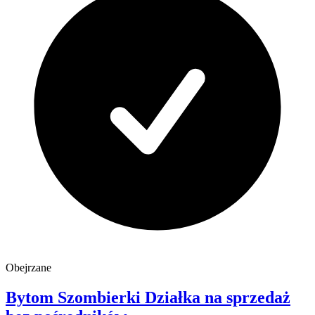
Obejrzane
Bytom
Szombierki
Działka na sprzedaż