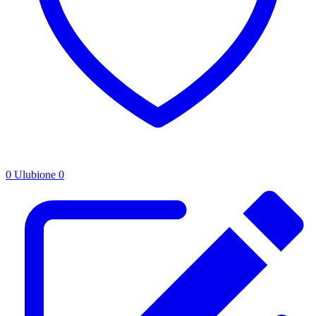
0
Ulubione
0