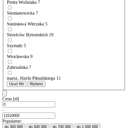
Piotra Woźniaka
7
Siemianowicka
7
Stanisława Witczaka
5
Strzelców Bytomskich
19
Szymały
5
Wrocławska
9
Zabrzańska
7
marsz. Józefa Piłsudskiego
11
Usuń filtr
Wybierz
Cena
[zł]
-
Popularne:
do 300 000
do 500 000
do 700 000
do 1 000 000