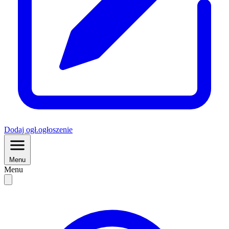
Dodaj
ogł.
ogłoszenie
Menu
Menu