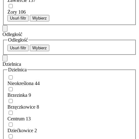
Zawiercie
137
Żory
106
Usuń filtr
Wybierz
Odległość
Odległość
Usuń filtr
Wybierz
Dzielnica
Dzielnica
Nieokreślona
44
Brzezinka
9
Brzęczkowice
8
Centrum
13
Dziećkowice
2