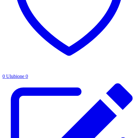
0
Ulubione
0