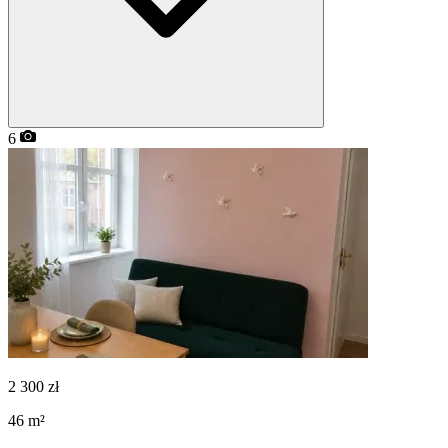
6
2 300
zł
46
m²