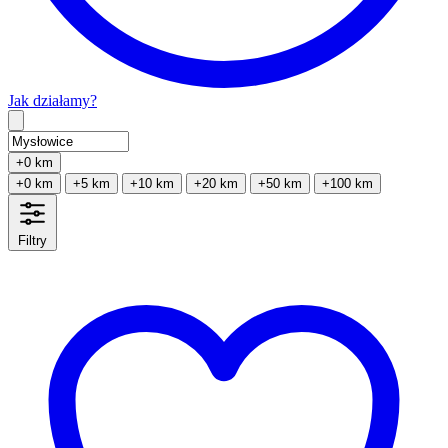
Jak działamy?
Type 2 or more characters for results.
+0 km
+0 km
+5 km
+10 km
+20 km
+50 km
+100 km
Filtry