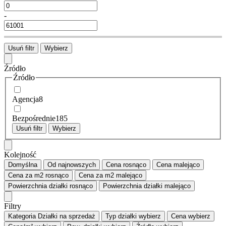
-
Usuń filtr
Wybierz
Źródło
Źródło
Agencja
8
Bezpośrednie
185
Usuń filtr
Wybierz
Kolejność
Domyślna
Od najnowszych
Cena
rosnąco
Cena
malejąco
Cena za m2
rosnąco
Cena za m2
malejąco
Powierzchnia działki
rosnąco
Powierzchnia działki
malejąco
Filtry
Kategoria
Działki na sprzedaż
Typ działki
wybierz
Cena
wybierz