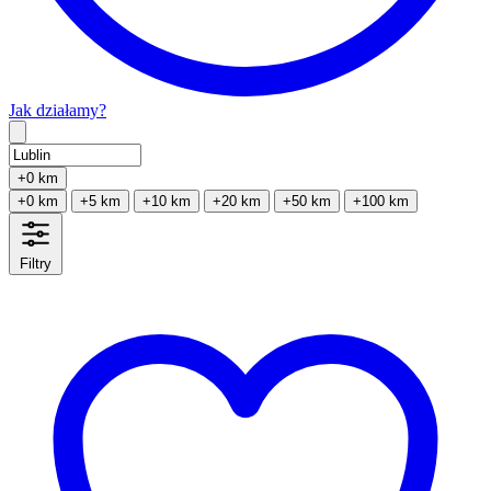
Jak działamy?
Type 2 or more characters for results.
+0 km
+0 km
+5 km
+10 km
+20 km
+50 km
+100 km
Filtry