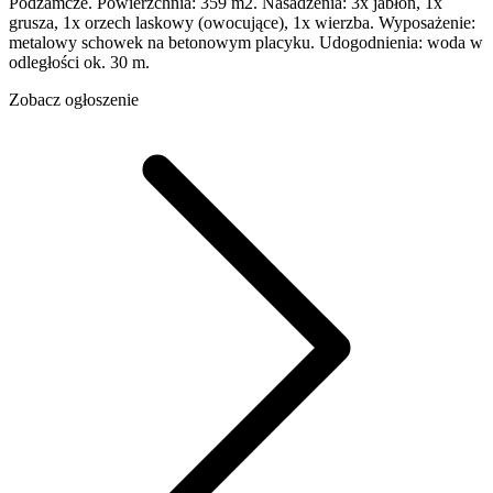
Podzamcze. Powierzchnia: 359 m2. Nasadzenia: 3x jabłoń, 1x
grusza, 1x orzech laskowy (owocujące), 1x wierzba. Wyposażenie:
metalowy schowek na betonowym placyku. Udogodnienia: woda w
odległości ok. 30 m.
Zobacz ogłoszenie