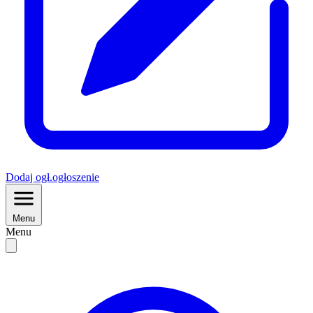
Dodaj
ogł.
ogłoszenie
Menu
Menu