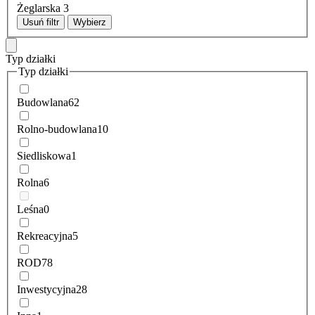
Żeglarska
3
Usuń filtr
Wybierz
Typ działki
Typ działki
Budowlana
62
Rolno-budowlana
10
Siedliskowa
1
Rolna
6
Leśna
0
Rekreacyjna
5
ROD
78
Inwestycyjna
28