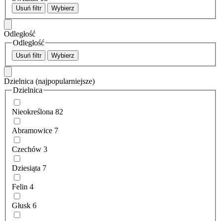
Usuń filtr
Wybierz
Odległość
Odległość
Usuń filtr
Wybierz
Dzielnica
(najpopularniejsze)
Dzielnica
Nieokreślona
82
Abramowice
7
Czechów
3
Dziesiąta
7
Felin
4
Głusk
6