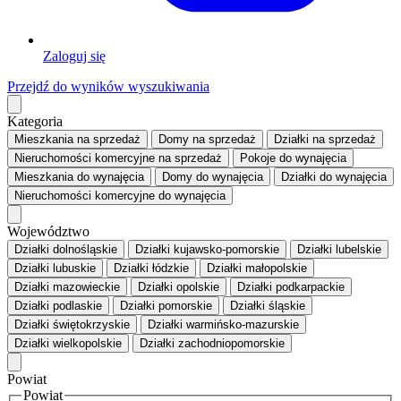
Zaloguj się
Przejdź do wyników wyszukiwania
Kategoria
Mieszkania
na sprzedaż
Domy
na sprzedaż
Działki
na sprzedaż
Nieruchomości komercyjne
na sprzedaż
Pokoje
do wynajęcia
Mieszkania
do wynajęcia
Domy
do wynajęcia
Działki
do wynajęcia
Nieruchomości komercyjne
do wynajęcia
Województwo
Działki dolnośląskie
Działki kujawsko-pomorskie
Działki lubelskie
Działki lubuskie
Działki łódzkie
Działki małopolskie
Działki mazowieckie
Działki opolskie
Działki podkarpackie
Działki podlaskie
Działki pomorskie
Działki śląskie
Działki świętokrzyskie
Działki warmińsko-mazurskie
Działki wielkopolskie
Działki zachodniopomorskie
Powiat
Powiat