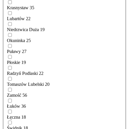
Krasnystaw
35
Lubartów
22
Niedrzwica Duża
19
Okuninka
25
Puławy
27
Płoskie
19
Radzyń Podlaski
22
Tomaszów Lubelski
20
Zamość
56
Łuków
36
Łęczna
18
Świdnik
18