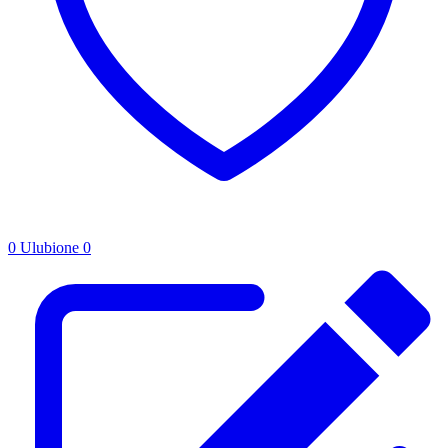
0
Ulubione
0