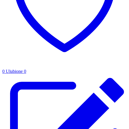
0
Ulubione
0