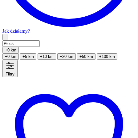
Jak działamy?
Type 2 or more characters for results.
+0 km
+0 km
+5 km
+10 km
+20 km
+50 km
+100 km
Filtry