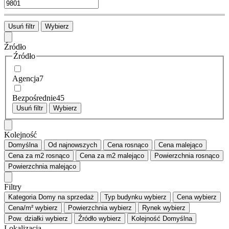
Usuń filtr
Wybierz
Źródło
Źródło
Agencja
7
Bezpośrednie
45
Usuń filtr
Wybierz
Kolejność
Domyślna
Od najnowszych
Cena
rosnąco
Cena
malejąco
Cena za m2
rosnąco
Cena za m2
malejąco
Powierzchnia
rosnąco
Powierzchnia
malejąco
Filtry
Kategoria
Domy na sprzedaż
Typ budynku
wybierz
Cena
wybierz
Cena/m²
wybierz
Powierzchnia
wybierz
Rynek
wybierz
Pow. działki
wybierz
Źródło
wybierz
Kolejność
Domyślna
Lokalizacja