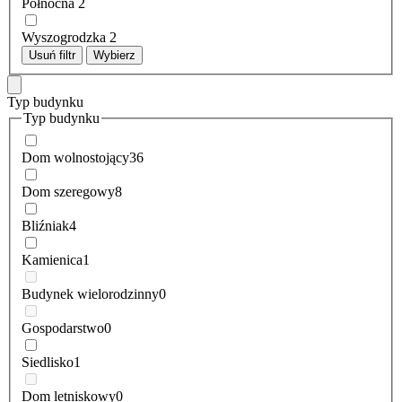
Północna
2
Wyszogrodzka
2
Usuń filtr
Wybierz
Typ budynku
Typ budynku
Dom wolnostojący
36
Dom szeregowy
8
Bliźniak
4
Kamienica
1
Budynek wielorodzinny
0
Gospodarstwo
0
Siedlisko
1
Dom letniskowy
0