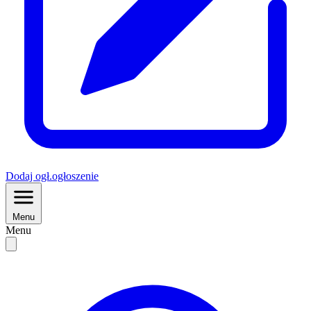
Dodaj
ogł.
ogłoszenie
Menu
Menu