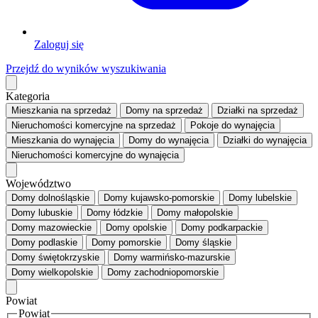
Zaloguj się
Przejdź do wyników wyszukiwania
Kategoria
Mieszkania
na sprzedaż
Domy
na sprzedaż
Działki
na sprzedaż
Nieruchomości komercyjne
na sprzedaż
Pokoje
do wynajęcia
Mieszkania
do wynajęcia
Domy
do wynajęcia
Działki
do wynajęcia
Nieruchomości komercyjne
do wynajęcia
Województwo
Domy dolnośląskie
Domy kujawsko-pomorskie
Domy lubelskie
Domy lubuskie
Domy łódzkie
Domy małopolskie
Domy mazowieckie
Domy opolskie
Domy podkarpackie
Domy podlaskie
Domy pomorskie
Domy śląskie
Domy świętokrzyskie
Domy warmińsko-mazurskie
Domy wielkopolskie
Domy zachodniopomorskie
Powiat
Powiat