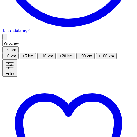
Jak działamy?
Type 2 or more characters for results.
+0 km
+0 km
+5 km
+10 km
+20 km
+50 km
+100 km
Filtry