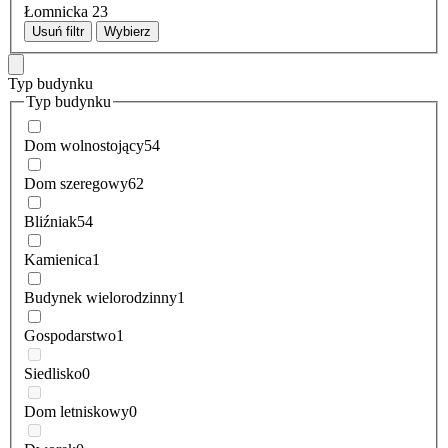
Łomnicka
23
Usuń filtr
Wybierz
Typ budynku
Typ budynku
Dom wolnostojący
54
Dom szeregowy
62
Bliźniak
54
Kamienica
1
Budynek wielorodzinny
1
Gospodarstwo
1
Siedlisko
0
Dom letniskowy
0