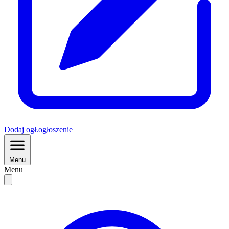
Dodaj
ogł.
ogłoszenie
Menu
Menu