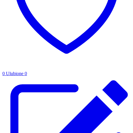
0
Ulubione
0