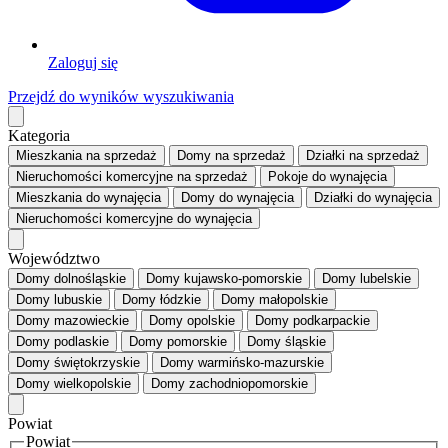
Zaloguj się
Przejdź do wyników wyszukiwania
Kategoria
Mieszkania
na sprzedaż
Domy
na sprzedaż
Działki
na sprzedaż
Nieruchomości komercyjne
na sprzedaż
Pokoje
do wynajęcia
Mieszkania
do wynajęcia
Domy
do wynajęcia
Działki
do wynajęcia
Nieruchomości komercyjne
do wynajęcia
Województwo
Domy dolnośląskie
Domy kujawsko-pomorskie
Domy lubelskie
Domy lubuskie
Domy łódzkie
Domy małopolskie
Domy mazowieckie
Domy opolskie
Domy podkarpackie
Domy podlaskie
Domy pomorskie
Domy śląskie
Domy świętokrzyskie
Domy warmińsko-mazurskie
Domy wielkopolskie
Domy zachodniopomorskie
Powiat
Powiat