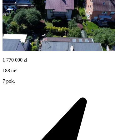
1 770 000
zł
188
m²
7
pok.