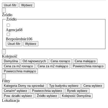
Usuń filtr
Wybierz
Źródło
Źródło
Agencja
68
Bezpośrednie
106
Usuń filtr
Wybierz
Kolejność
Domyślna
Od najnowszych
Cena
rosnąco
Cena
malejąco
Cena za m2
rosnąco
Cena za m2
malejąco
Powierzchnia
rosnąco
Powierzchnia
malejąco
Filtry
Kategoria
Domy na sprzedaż
Typ budynku
wybierz
Cena
wybierz
Cena/m²
wybierz
Powierzchnia
wybierz
Rynek
wybierz
Pow. działki
wybierz
Źródło
wybierz
Kolejność
Domyślna
Lokalizacja