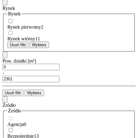
Rynek
Rynek
Rynek pierwotny
2
Rynek wtórny
11
Usuń filtr
Wybierz
Pow. działki
[m²]
-
Usuń filtr
Wybierz
Źródło
Źródło
Agencja
0
Bezpośrednie
13