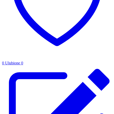
0
Ulubione
0