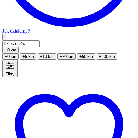
Jak działamy?
Type 2 or more characters for results.
+0 km
+0 km
+5 km
+10 km
+20 km
+50 km
+100 km
Filtry