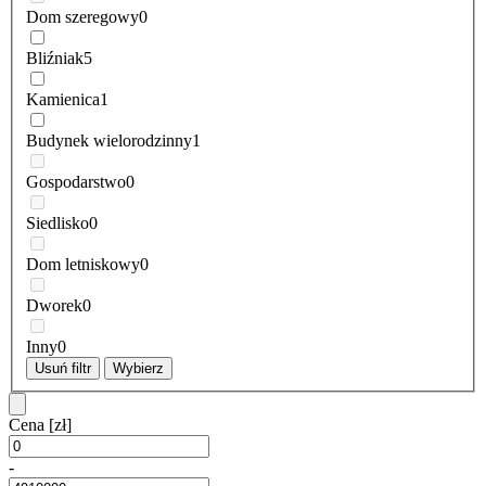
Dom szeregowy
0
Bliźniak
5
Kamienica
1
Budynek wielorodzinny
1
Gospodarstwo
0
Siedlisko
0
Dom letniskowy
0
Dworek
0
Inny
0
Usuń filtr
Wybierz
Cena
[zł]
-