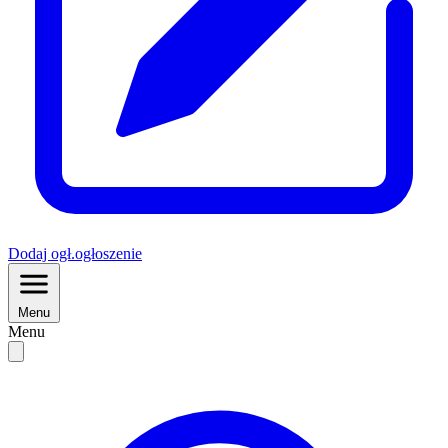
Dodaj
ogł.
ogłoszenie
Menu
Menu