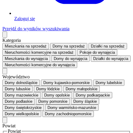
Zaloguj się
Przejdź do wyników wyszukiwania
Kategoria
Mieszkania
na sprzedaż
Domy
na sprzedaż
Działki
na sprzedaż
Nieruchomości komercyjne
na sprzedaż
Pokoje
do wynajęcia
Mieszkania
do wynajęcia
Domy
do wynajęcia
Działki
do wynajęcia
Nieruchomości komercyjne
do wynajęcia
Województwo
Domy dolnośląskie
Domy kujawsko-pomorskie
Domy lubelskie
Domy lubuskie
Domy łódzkie
Domy małopolskie
Domy mazowieckie
Domy opolskie
Domy podkarpackie
Domy podlaskie
Domy pomorskie
Domy śląskie
Domy świętokrzyskie
Domy warmińsko-mazurskie
Domy wielkopolskie
Domy zachodniopomorskie
Powiat
Powiat