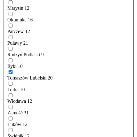
Marysin
12
Okuninka
16
Parczew
12
Puławy
21
Radzyń Podlaski
9
Ryki
10
Tomaszów Lubelski
20
Turka
10
Włodawa
12
Zamość
31
Łuków
12
Świdnik
12