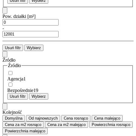
Usuń filtr
Wybierz
Pow. działki
[m²]
-
Usuń filtr
Wybierz
Źródło
Źródło
Agencja
1
Bezpośrednie
19
Usuń filtr
Wybierz
Kolejność
Domyślna
Od najnowszych
Cena
rosnąco
Cena
malejąco
Cena za m2
rosnąco
Cena za m2
malejąco
Powierzchnia
rosnąco
Powierzchnia
malejąco