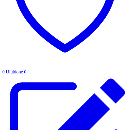
0
Ulubione
0