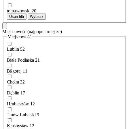
tomaszowski
20
Usuń filtr
Wybierz
Miejscowość
(najpopularniejsze)
Miejscowość
Lublin
52
Biała Podlaska
21
Biłgoraj
11
Chełm
32
Dęblin
17
Hrubieszów
12
Janów Lubelski
9
Krasnystaw
12