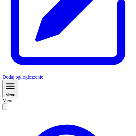
Dodaj
ogł.
ogłoszenie
Menu
Menu