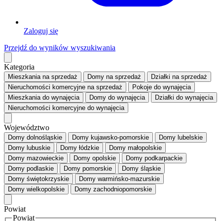
Zaloguj się
Przejdź do wyników wyszukiwania
Kategoria
Mieszkania
na sprzedaż
Domy
na sprzedaż
Działki
na sprzedaż
Nieruchomości komercyjne
na sprzedaż
Pokoje
do wynajęcia
Mieszkania
do wynajęcia
Domy
do wynajęcia
Działki
do wynajęcia
Nieruchomości komercyjne
do wynajęcia
Województwo
Domy dolnośląskie
Domy kujawsko-pomorskie
Domy lubelskie
Domy lubuskie
Domy łódzkie
Domy małopolskie
Domy mazowieckie
Domy opolskie
Domy podkarpackie
Domy podlaskie
Domy pomorskie
Domy śląskie
Domy świętokrzyskie
Domy warmińsko-mazurskie
Domy wielkopolskie
Domy zachodniopomorskie
Powiat
Powiat