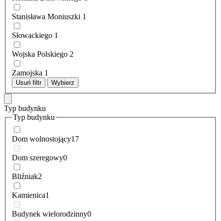
Stanisława Moniuszki
1
Słowackiego
1
Wojska Polskiego
2
Zamojska
1
Usuń filtr
Wybierz
Typ budynku
Typ budynku
Dom wolnostojący
17
Dom szeregowy
0
Bliźniak
2
Kamienica
1
Budynek wielorodzinny
0