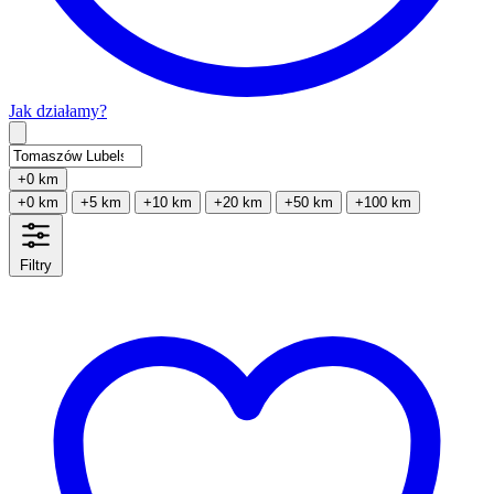
Jak działamy?
Type 2 or more characters for results.
+0 km
+0 km
+5 km
+10 km
+20 km
+50 km
+100 km
Filtry