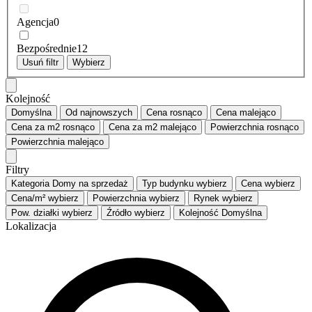
Agencja
0
Bezpośrednie
12
Usuń filtr
Wybierz
Kolejność
Domyślna
Od najnowszych
Cena
rosnąco
Cena
malejąco
Cena za m2
rosnąco
Cena za m2
malejąco
Powierzchnia
rosnąco
Powierzchnia
malejąco
Filtry
Kategoria
Domy na sprzedaż
Typ budynku
wybierz
Cena
wybierz
Cena/m²
wybierz
Powierzchnia
wybierz
Rynek
wybierz
Pow. działki
wybierz
Źródło
wybierz
Kolejność
Domyślna
Lokalizacja