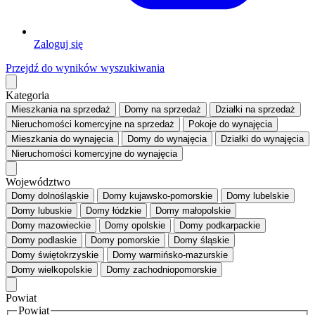
Zaloguj się
Przejdź do wyników wyszukiwania
Kategoria
Mieszkania
na sprzedaż
Domy
na sprzedaż
Działki
na sprzedaż
Nieruchomości komercyjne
na sprzedaż
Pokoje
do wynajęcia
Mieszkania
do wynajęcia
Domy
do wynajęcia
Działki
do wynajęcia
Nieruchomości komercyjne
do wynajęcia
Województwo
Domy dolnośląskie
Domy kujawsko-pomorskie
Domy lubelskie
Domy lubuskie
Domy łódzkie
Domy małopolskie
Domy mazowieckie
Domy opolskie
Domy podkarpackie
Domy podlaskie
Domy pomorskie
Domy śląskie
Domy świętokrzyskie
Domy warmińsko-mazurskie
Domy wielkopolskie
Domy zachodniopomorskie
Powiat
Powiat