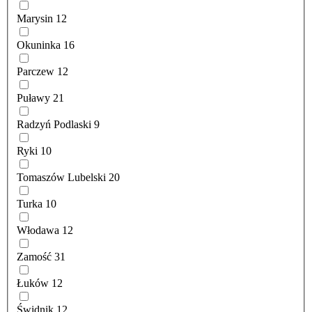
Marysin
12
Okuninka
16
Parczew
12
Puławy
21
Radzyń Podlaski
9
Ryki
10
Tomaszów Lubelski
20
Turka
10
Włodawa
12
Zamość
31
Łuków
12
Świdnik
12