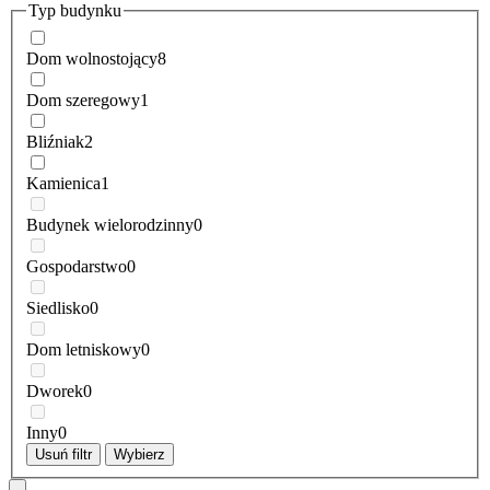
Typ budynku
Dom wolnostojący
8
Dom szeregowy
1
Bliźniak
2
Kamienica
1
Budynek wielorodzinny
0
Gospodarstwo
0
Siedlisko
0
Dom letniskowy
0
Dworek
0
Inny
0
Usuń filtr
Wybierz