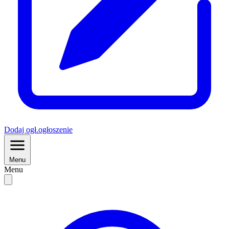
Dodaj
ogł.
ogłoszenie
Menu
Menu