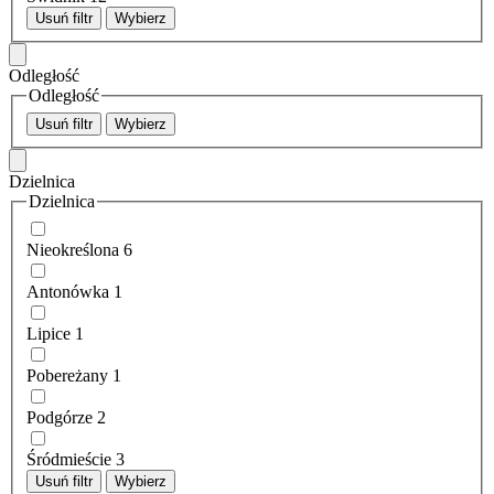
Usuń filtr
Wybierz
Odległość
Odległość
Usuń filtr
Wybierz
Dzielnica
Dzielnica
Nieokreślona
6
Antonówka
1
Lipice
1
Pobereżany
1
Podgórze
2
Śródmieście
3
Usuń filtr
Wybierz