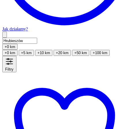
Jak działamy?
Type 2 or more characters for results.
+0 km
+0 km
+5 km
+10 km
+20 km
+50 km
+100 km
Filtry