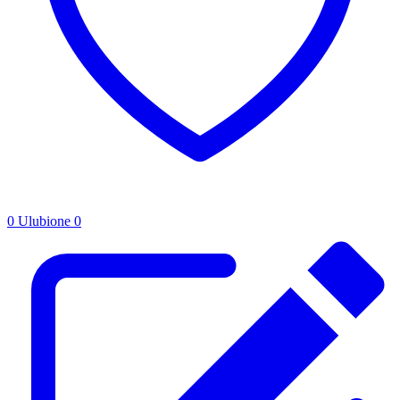
0
Ulubione
0