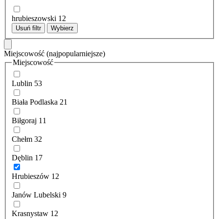
hrubieszowski
12
Usuń filtr
Wybierz
Miejscowość
(najpopularniejsze)
Miejscowość
Lublin
53
Biała Podlaska
21
Biłgoraj
11
Chełm
32
Dęblin
17
Hrubieszów
12
Janów Lubelski
9
Krasnystaw
12