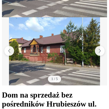
1
/
5
Dom na sprzedaż bez
pośredników
Hrubieszów
ul.