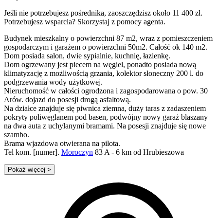
Jeśli nie potrzebujesz pośrednika, zaoszczędzisz około 11 400 zł.
Potrzebujesz wsparcia? Skorzystaj z pomocy agenta.
Budynek mieszkalny o powierzchni 87 m2, wraz z pomieszczeniem
gospodarczym i garażem o powierzchni 50m2. Całość ok 140 m2.
Dom posiada salon, dwie sypialnie, kuchnię, łazienkę.
Dom ogrzewany jest piecem na węgiel, ponadto posiada nową
klimatyzację z możliwością grzania, kolektor słoneczny 200 l. do
podgrzewania wody użytkowej.
Nieruchomość w całości ogrodzona i zagospodarowana o pow. 30
Arów. dojazd do posesji drogą asfaltową.
Na działce znajduje się piwnica ziemna, duży taras z zadaszeniem
pokryty poliwęglanem pod basen, podwójny nowy garaż blaszany
na dwa auta z uchylanymi bramami. Na posesji znajduje się nowe
szambo.
Brama wjazdowa otwierana na pilota.
Tel kom. [numer].
Moroczyn
83 A - 6 km od Hrubieszowa
Pokaż więcej
>