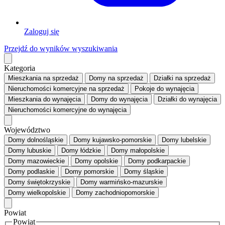
Zaloguj się
Przejdź do wyników wyszukiwania
Kategoria
Mieszkania
na sprzedaż
Domy
na sprzedaż
Działki
na sprzedaż
Nieruchomości komercyjne
na sprzedaż
Pokoje
do wynajęcia
Mieszkania
do wynajęcia
Domy
do wynajęcia
Działki
do wynajęcia
Nieruchomości komercyjne
do wynajęcia
Województwo
Domy dolnośląskie
Domy kujawsko-pomorskie
Domy lubelskie
Domy lubuskie
Domy łódzkie
Domy małopolskie
Domy mazowieckie
Domy opolskie
Domy podkarpackie
Domy podlaskie
Domy pomorskie
Domy śląskie
Domy świętokrzyskie
Domy warmińsko-mazurskie
Domy wielkopolskie
Domy zachodniopomorskie
Powiat
Powiat