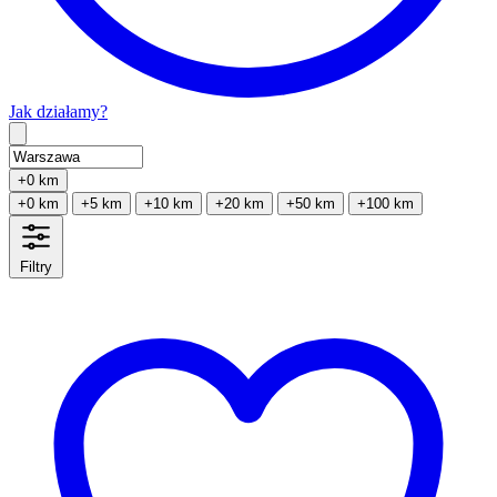
Jak działamy?
Type 2 or more characters for results.
+0 km
+0 km
+5 km
+10 km
+20 km
+50 km
+100 km
Filtry