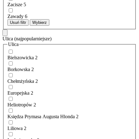
Zacisze
5
Zawady
6
Usuń filtr
Wybierz
Ulica
(najpopularniejsze)
Ulica
Bielszowicka
2
Borkowska
2
Chełmżyńska
2
Europejska
2
Heliotropów
2
Księdza Prymasa Augusta Hlonda
2
Liliowa
2