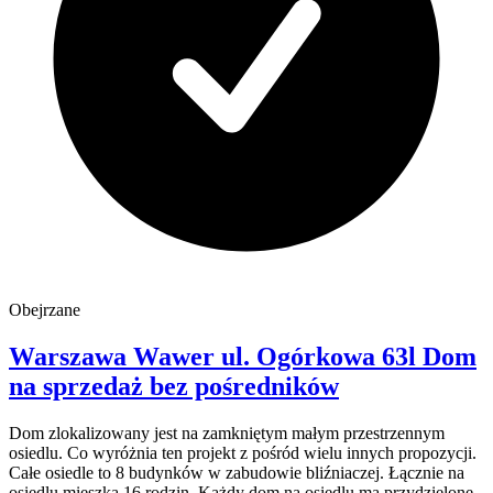
Obejrzane
Warszawa Wawer
ul. Ogórkowa 63l
Dom
na sprzedaż
bez pośredników
Dom zlokalizowany jest na zamkniętym małym przestrzennym
osiedlu. Co wyróżnia ten projekt z pośród wielu innych propozycji.
Całe osiedle to 8 budynków w zabudowie bliźniaczej. Łącznie na
osiedlu mieszka 16 rodzin. Każdy dom na osiedlu ma przydzielone