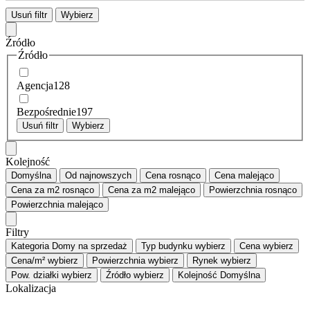
Usuń filtr
Wybierz
Źródło
Źródło
Agencja
128
Bezpośrednie
197
Usuń filtr
Wybierz
Kolejność
Domyślna
Od najnowszych
Cena
rosnąco
Cena
malejąco
Cena za m2
rosnąco
Cena za m2
malejąco
Powierzchnia
rosnąco
Powierzchnia
malejąco
Filtry
Kategoria
Domy na sprzedaż
Typ budynku
wybierz
Cena
wybierz
Cena/m²
wybierz
Powierzchnia
wybierz
Rynek
wybierz
Pow. działki
wybierz
Źródło
wybierz
Kolejność
Domyślna
Lokalizacja