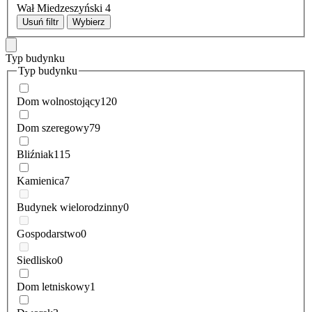
Wał Miedzeszyński
4
Usuń filtr
Wybierz
Typ budynku
Typ budynku
Dom wolnostojący
120
Dom szeregowy
79
Bliźniak
115
Kamienica
7
Budynek wielorodzinny
0
Gospodarstwo
0
Siedlisko
0
Dom letniskowy
1