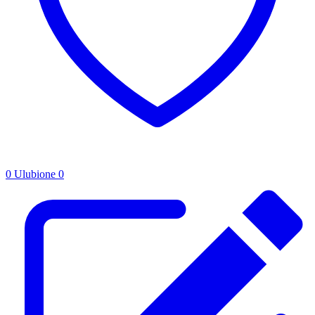
0
Ulubione
0