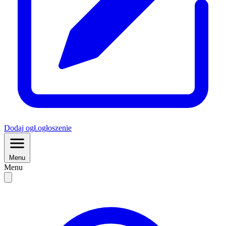
Dodaj
ogł.
ogłoszenie
Menu
Menu