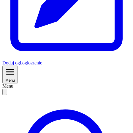
Dodaj
ogł.
ogłoszenie
Menu
Menu