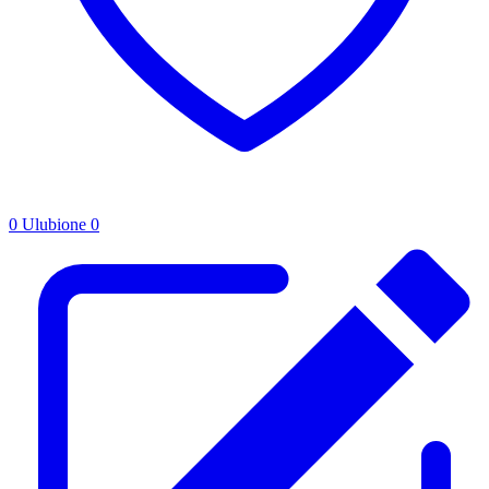
0
Ulubione
0