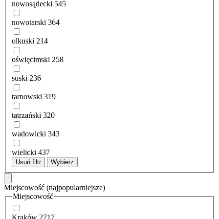
nowosądecki
545
nowotarski
364
olkuski
214
oświęcimski
258
suski
236
tarnowski
319
tatrzański
320
wadowicki
343
wielicki
437
Usuń filtr
Wybierz
Miejscowość
(najpopularniejsze)
Miejscowość
Kraków
2717