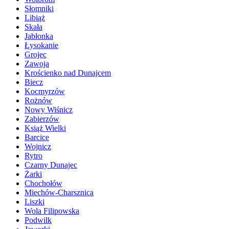
Słomniki
Libiąż
Skała
Jabłonka
Łysokanie
Grojec
Zawoja
Krościenko nad Dunajcem
Biecz
Kocmyrzów
Rożnów
Nowy Wiśnicz
Zabierzów
Książ Wielki
Barcice
Wojnicz
Rytro
Czarny Dunajec
Żarki
Chochołów
Miechów-Charsznica
Liszki
Wola Filipowska
Podwilk