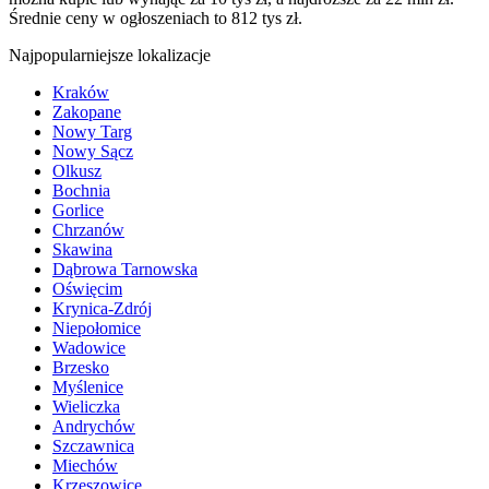
Średnie ceny w ogłoszeniach to 812 tys zł.
Najpopularniejsze lokalizacje
Kraków
Zakopane
Nowy Targ
Nowy Sącz
Olkusz
Bochnia
Gorlice
Chrzanów
Skawina
Dąbrowa Tarnowska
Oświęcim
Krynica-Zdrój
Niepołomice
Wadowice
Brzesko
Myślenice
Wieliczka
Andrychów
Szczawnica
Miechów
Krzeszowice