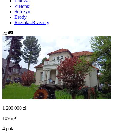
Libusza
Zielonki
Sufczyn
Brody
Roztoka-Brzeziny
20
1 200 000
zł
109
m²
4
pok.