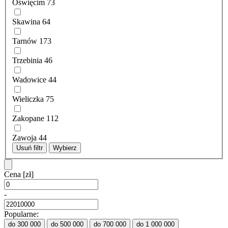
Oświęcim
73
Skawina
64
Tarnów
173
Trzebinia
46
Wadowice
44
Wieliczka
75
Zakopane
112
Zawoja
44
Usuń filtr
Wybierz
Cena
[zł]
-
Popularne:
do 300 000
do 500 000
do 700 000
do 1 000 000