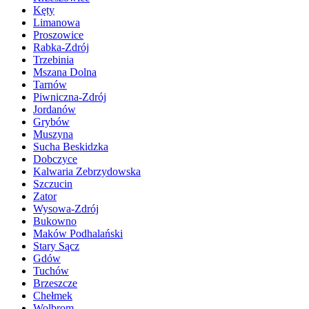
Kęty
Limanowa
Proszowice
Rabka-Zdrój
Trzebinia
Mszana Dolna
Tarnów
Piwniczna-Zdrój
Jordanów
Grybów
Muszyna
Sucha Beskidzka
Dobczyce
Kalwaria Zebrzydowska
Szczucin
Zator
Wysowa-Zdrój
Bukowno
Maków Podhalański
Stary Sącz
Gdów
Tuchów
Brzeszcze
Chełmek
Wolbrom