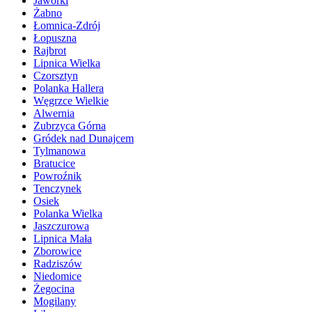
Jaworki
Żabno
Łomnica-Zdrój
Łopuszna
Rajbrot
Lipnica Wielka
Czorsztyn
Polanka Hallera
Węgrzce Wielkie
Alwernia
Zubrzyca Górna
Gródek nad Dunajcem
Tylmanowa
Bratucice
Powroźnik
Tenczynek
Osiek
Polanka Wielka
Jaszczurowa
Lipnica Mała
Zborowice
Radziszów
Niedomice
Żegocina
Mogilany