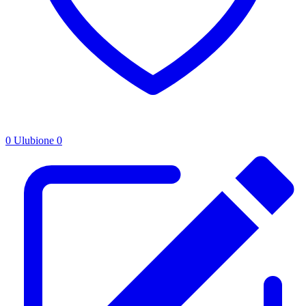
0
Ulubione
0