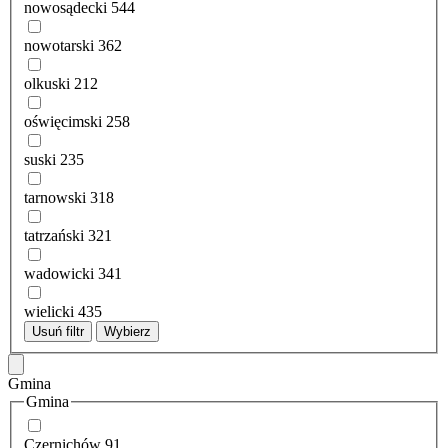
nowosądecki
544
nowotarski
362
olkuski
212
oświęcimski
258
suski
235
tarnowski
318
tatrzański
321
wadowicki
341
wielicki
435
Usuń filtr
Wybierz
Gmina
Gmina
Czernichów
91