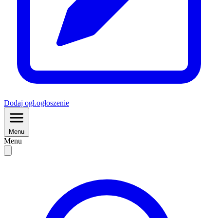
Dodaj
ogł.
ogłoszenie
Menu
Menu