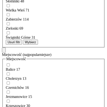
Słomniki
48
Wielka Wieś
71
Zabierzów
114
Zielonki
69
Świątniki Górne
31
Usuń filtr
Wybierz
Miejscowość
(najpopularniejsze)
Miejscowość
Balice
17
Cholerzyn
13
Czernichów
16
Jerzmanowice
15
Krzeszowice
30