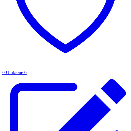
0
Ulubione
0