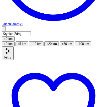
Jak działamy?
Type 2 or more characters for results.
+0 km
+0 km
+5 km
+10 km
+20 km
+50 km
+100 km
Filtry