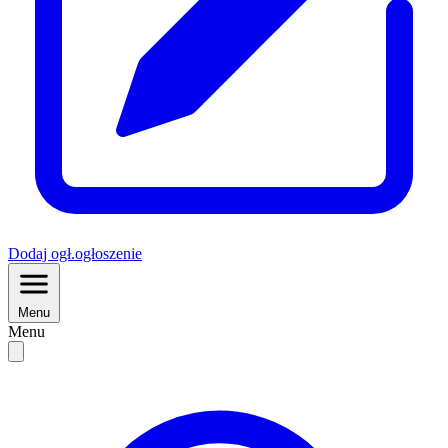
Dodaj
ogł.
ogłoszenie
Menu
Menu