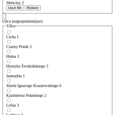
Słotwiny
2
Usuń filtr
Wybierz
Ulica
(najpopularniejsze)
Ulica
Cicha
1
Czarny Potok
3
Halna
3
Henryka Świdzińskiego
3
Jastrzębia
1
Józefa Ignacego Kraszewskiego
6
Kazimierza Pułaskiego
2
Leśna
3
Ludowa
2