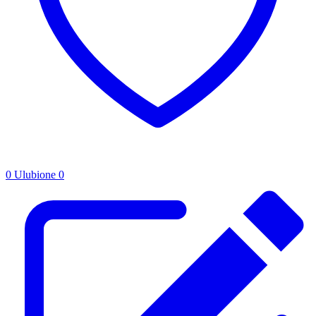
0
Ulubione
0