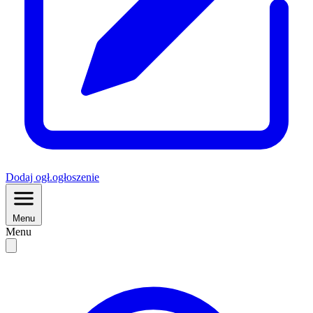
Dodaj
ogł.
ogłoszenie
Menu
Menu