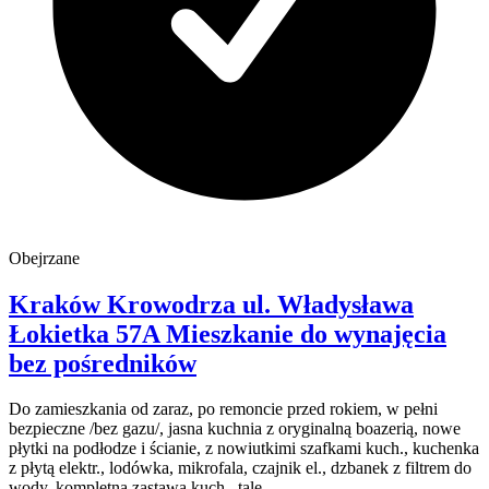
Obejrzane
Kraków Krowodrza
ul. Władysława
Łokietka 57A
Mieszkanie do wynajęcia
bez pośredników
Do zamieszkania od zaraz, po remoncie przed rokiem, w pełni
bezpieczne /bez gazu/, jasna kuchnia z oryginalną boazerią, nowe
płytki na podłodze i ścianie, z nowiutkimi szafkami kuch., kuchenka
z płytą elektr., lodówka, mikrofala, czajnik el., dzbanek z filtrem do
wody, kompletna zastawa kuch., tale...