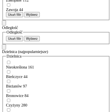
Zakopane
112
Zawoja
44
Usuń filtr
Wybierz
Odległość
Odległość
Usuń filtr
Wybierz
Dzielnica
(najpopularniejsze)
Dzielnica
Nieokreślona
161
Bieńczyce
44
Bieżanów
97
Bronowice
84
Czyżyny
280