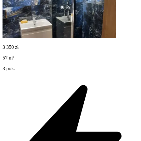
3 350
zł
57
m²
3
pok.