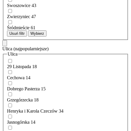
Swoszowice
43
Zwierzyniec
47
Śródmieście
61
Usuń filtr
Wybierz
Ulica
(najpopularniejsze)
Ulica
29 Listopada
18
Cechowa
14
Dobrego Pasterza
15
Grzegórzecka
18
Henryka i Karola Czeczów
34
Jasnogórska
14