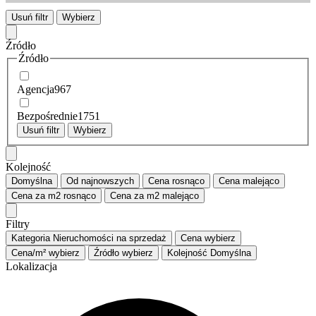
Usuń filtr
Wybierz
Źródło
Źródło
Agencja
967
Bezpośrednie
1751
Usuń filtr
Wybierz
Kolejność
Domyślna
Od najnowszych
Cena
rosnąco
Cena
malejąco
Cena za m2
rosnąco
Cena za m2
malejąco
Filtry
Kategoria
Nieruchomości na sprzedaż
Cena
wybierz
Cena/m²
wybierz
Źródło
wybierz
Kolejność
Domyślna
Lokalizacja