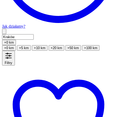
Jak działamy?
Type 2 or more characters for results.
+0 km
+0 km
+5 km
+10 km
+20 km
+50 km
+100 km
Filtry