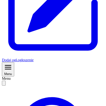
Dodaj
ogł.
ogłoszenie
Menu
Menu