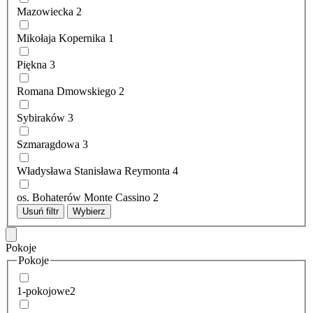
Mazowiecka
2
Mikołaja Kopernika
1
Piękna
3
Romana Dmowskiego
2
Sybiraków
3
Szmaragdowa
3
Władysława Stanisława Reymonta
4
os. Bohaterów Monte Cassino
2
Usuń filtr
Wybierz
Pokoje
Pokoje
1-pokojowe
2