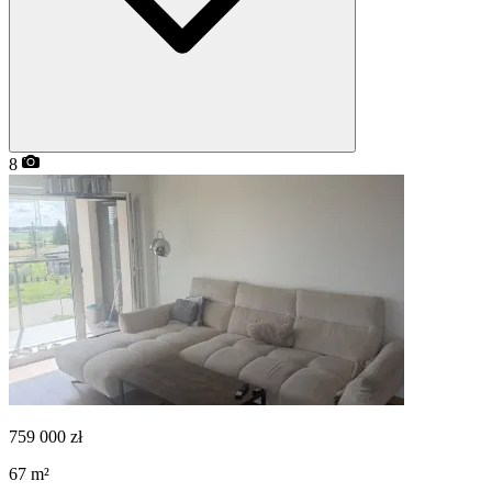
8
759 000
zł
67
m²