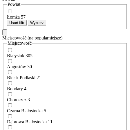
Powiat
Łomża
57
Usuń filtr
Wybierz
Miejscowość
(najpopularniejsze)
Miejscowość
Białystok
305
Augustów
30
Bielsk Podlaski
21
Bondary
4
Choroszcz
3
Czarna Białostocka
5
Dąbrowa Białostocka
11