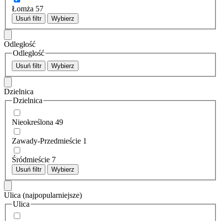
Łomża
57
Usuń filtr
Wybierz
Odległość
Odległość
Usuń filtr
Wybierz
Dzielnica
Dzielnica
Nieokreślona
49
Zawady-Przedmieście
1
Śródmieście
7
Usuń filtr
Wybierz
Ulica
(najpopularniejsze)
Ulica