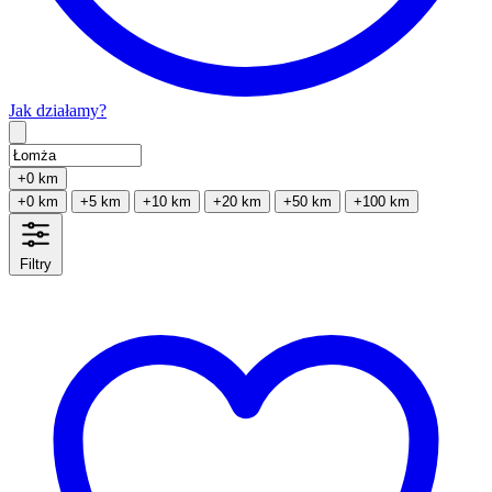
Jak działamy?
Type 2 or more characters for results.
+0 km
+0 km
+5 km
+10 km
+20 km
+50 km
+100 km
Filtry