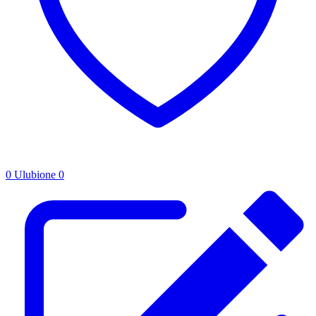
0
Ulubione
0