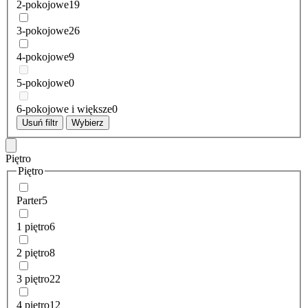
2-pokojowe
19
3-pokojowe
26
4-pokojowe
9
5-pokojowe
0
6-pokojowe i większe
0
Usuń filtr
Wybierz
Piętro
Piętro
Parter
5
1 piętro
6
2 piętro
8
3 piętro
22
4 piętro
12