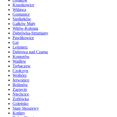
Osjaków
Kraszkowice
Widawa
Gomunice
Siedlątków
Gałków Mały
Witów-Kolonia
Dąbrówka-Strumiany
Pawlikowice
Gaj
Leśmierz
Dąbrowa nad Czarną
Komorów
Wadlew
Trębaczew
Czołczyn
Wolbórz
Jerwonice
Bolimów
Zarzęcin
Niechcice
Zofiówka
Goleńsko
Stare Skoszewy
Kotliny