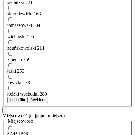
sieradzki
221
skierniewicki
163
tomaszowski
334
wieluński
195
zduńskowolski
214
zgierski
759
łaski
253
łowicki
178
łódzki wschodni
289
Usuń filtr
Wybierz
Miejscowość
(najpopularniejsze)
Miejscowość
Łódź
1696