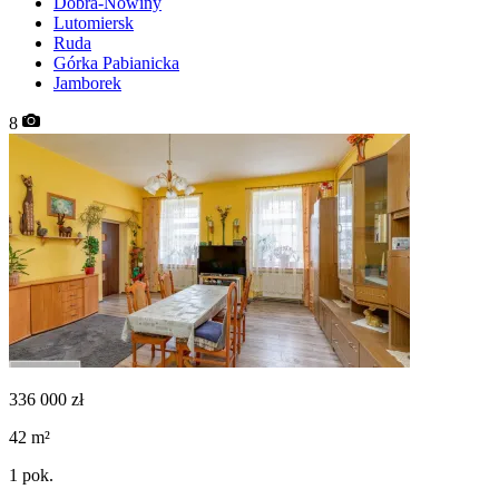
Dobra-Nowiny
Lutomiersk
Ruda
Górka Pabianicka
Jamborek
8
336 000
zł
42
m²
1
pok.