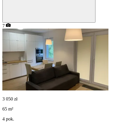
7
3 050
zł
65
m²
4
pok.