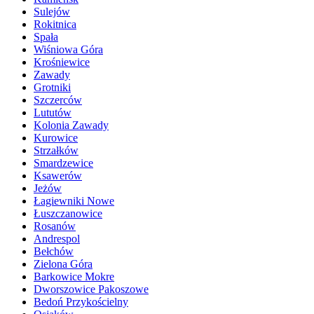
Sulejów
Rokitnica
Spała
Wiśniowa Góra
Krośniewice
Zawady
Grotniki
Szczerców
Lututów
Kolonia Zawady
Kurowice
Strzałków
Smardzewice
Ksawerów
Jeżów
Łagiewniki Nowe
Łuszczanowice
Rosanów
Andrespol
Bełchów
Zielona Góra
Barkowice Mokre
Dworszowice Pakoszowe
Bedoń Przykościelny