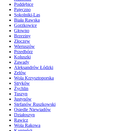
Poddębice
Pajęczno
Sokolniki-Las
Biała Rawska
Gorzkowice
Głowno
Brzeziny
Złoczew
Wieruszów
Przedbórz
Koluszki
Zawady
Aleksandrów Łódzki
Zelów
Wola Krzysztoporska
Stryków
Żychlin
Tuszyn
Justynów
Stefanów Ruszkowski
Osiedle Niewiadów
Działoszyn
Rawicz
Wola Rakowa
Kamieńsk