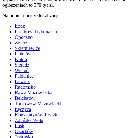
ogłoszeniach to 578 tys zł.
Najpopularniejsze lokalizacje
Łódź
Piotrków Trybunalski
Opoczno
Zgierz
Skierniewice
Uniejów
Kutno
Sieradz
Wieluń
Pabianice
Łowicz
Radomsko
Rawa Mazowiecka
Bełchatów
Tomaszów Mazowiecki
Łęczyca
Konstantynów Łódzki
Zduńska Wola
Łask
Ozorków
Jeziorsko