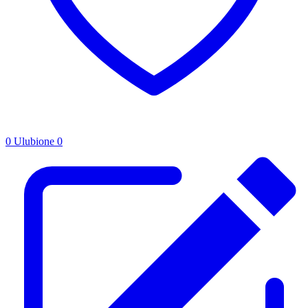
0
Ulubione
0