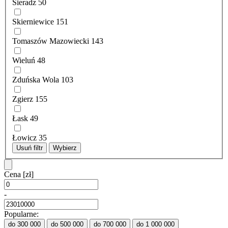
Sieradz
50
Skierniewice
151
Tomaszów Mazowiecki
143
Wieluń
48
Zduńska Wola
103
Zgierz
155
Łask
49
Łowicz
35
Usuń filtr
Wybierz
Cena
[zł]
-
Popularne:
do 300 000
do 500 000
do 700 000
do 1 000 000