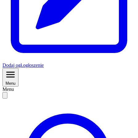
Dodaj
ogł.
ogłoszenie
Menu
Menu