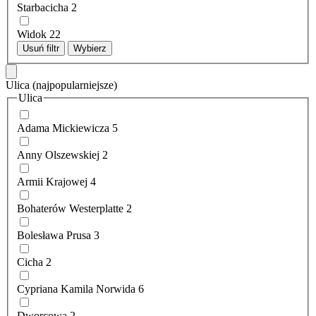
Starbacicha
2
Widok
22
Usuń filtr
Wybierz
Ulica
(najpopularniejsze)
Ulica
Adama Mickiewicza
5
Anny Olszewskiej
2
Armii Krajowej
4
Bohaterów Westerplatte
2
Bolesława Prusa
3
Cicha
2
Cypriana Kamila Norwida
6
Dworcowa
2