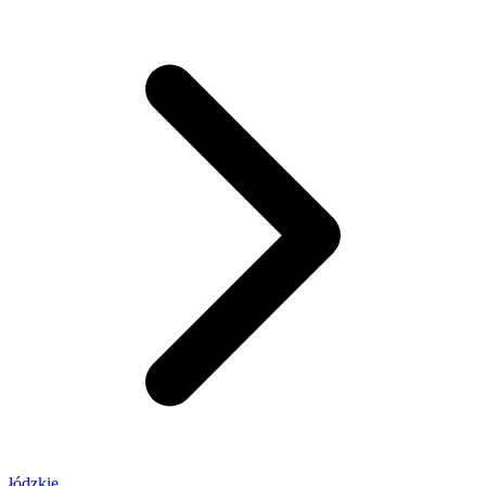
łódzkie