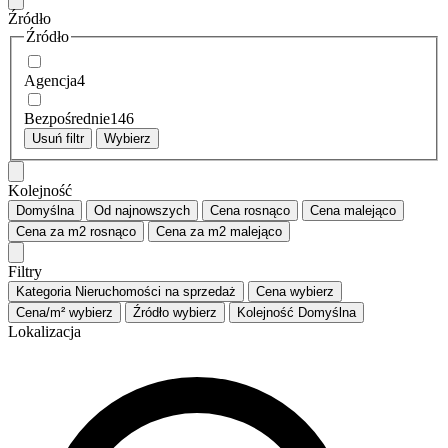
Źródło
Źródło
Agencja
4
Bezpośrednie
146
Usuń filtr
Wybierz
Kolejność
Domyślna
Od najnowszych
Cena
rosnąco
Cena
malejąco
Cena za m2
rosnąco
Cena za m2
malejąco
Filtry
Kategoria
Nieruchomości na sprzedaż
Cena
wybierz
Cena/m²
wybierz
Źródło
wybierz
Kolejność
Domyślna
Lokalizacja