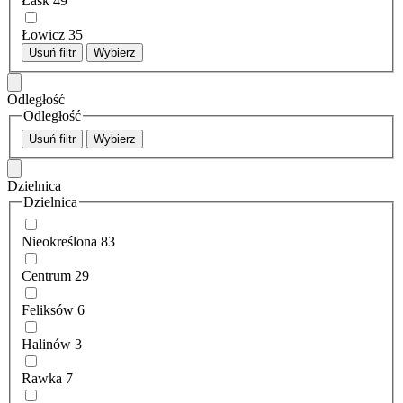
Łask
49
Łowicz
35
Usuń filtr
Wybierz
Odległość
Odległość
Usuń filtr
Wybierz
Dzielnica
Dzielnica
Nieokreślona
83
Centrum
29
Feliksów
6
Halinów
3
Rawka
7