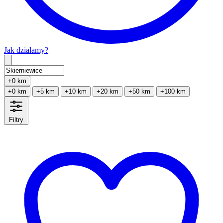
Jak działamy?
Type 2 or more characters for results.
+0 km
+0 km
+5 km
+10 km
+20 km
+50 km
+100 km
Filtry