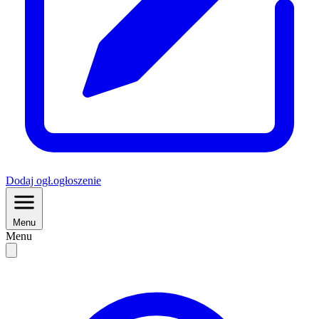
Dodaj
ogł.
ogłoszenie
Menu
Menu