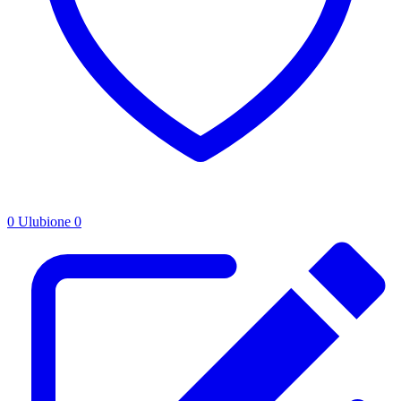
0
Ulubione
0