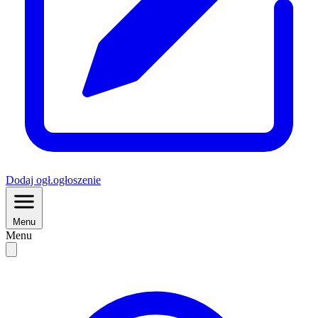
Dodaj
ogł.
ogłoszenie
Menu
Menu