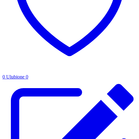
0
Ulubione
0