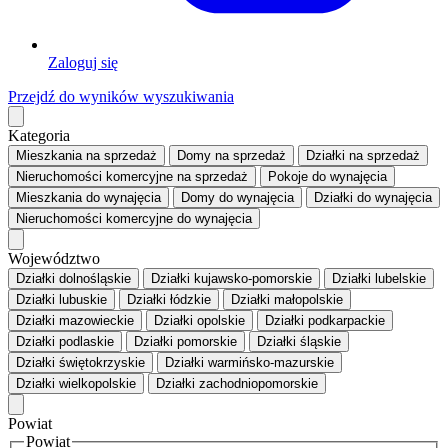
Zaloguj się
Przejdź do wyników wyszukiwania
Kategoria
Mieszkania
na sprzedaż
Domy
na sprzedaż
Działki
na sprzedaż
Nieruchomości komercyjne
na sprzedaż
Pokoje
do wynajęcia
Mieszkania
do wynajęcia
Domy
do wynajęcia
Działki
do wynajęcia
Nieruchomości komercyjne
do wynajęcia
Województwo
Działki dolnośląskie
Działki kujawsko-pomorskie
Działki lubelskie
Działki lubuskie
Działki łódzkie
Działki małopolskie
Działki mazowieckie
Działki opolskie
Działki podkarpackie
Działki podlaskie
Działki pomorskie
Działki śląskie
Działki świętokrzyskie
Działki warmińsko-mazurskie
Działki wielkopolskie
Działki zachodniopomorskie
Powiat
Powiat