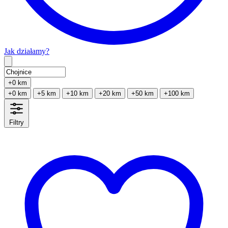
Jak działamy?
Type 2 or more characters for results.
+0 km
+0 km
+5 km
+10 km
+20 km
+50 km
+100 km
Filtry