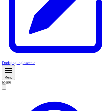
Dodaj
ogł.
ogłoszenie
Menu
Menu