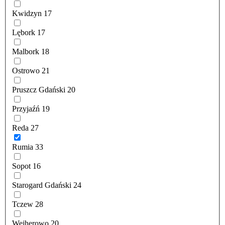
Kwidzyn
17
Lębork
17
Malbork
18
Ostrowo
21
Pruszcz Gdański
20
Przyjaźń
19
Reda
27
Rumia
33
Sopot
16
Starogard Gdański
24
Tczew
28
Wejherowo
20