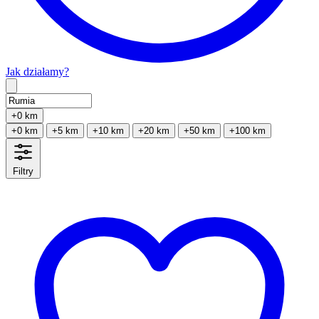
Jak działamy?
Type 2 or more characters for results.
+0 km
+0 km
+5 km
+10 km
+20 km
+50 km
+100 km
Filtry