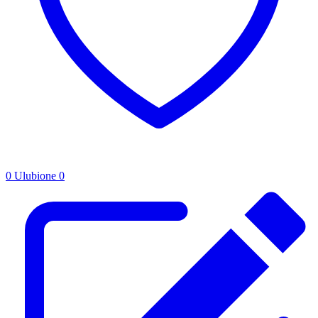
0
Ulubione
0