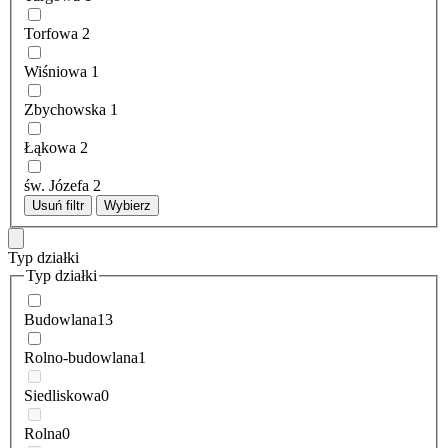
Torfowa
2
Wiśniowa
1
Zbychowska
1
Łąkowa
2
św. Józefa
2
Usuń filtr
Wybierz
Typ działki
Typ działki
Budowlana
13
Rolno-budowlana
1
Siedliskowa
0
Rolna
0