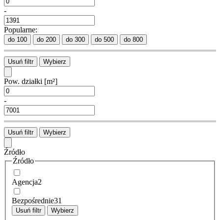
-
Popularne:
do 100
do 200
do 300
do 500
do 800
Usuń filtr
Wybierz
Pow. działki
[m²]
-
Usuń filtr
Wybierz
Źródło
Źródło
Agencja
2
Bezpośrednie
31
Usuń filtr
Wybierz