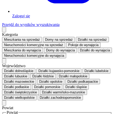
Zaloguj się
Przejdź do wyników wyszukiwania
Kategoria
Mieszkania
na sprzedaż
Domy
na sprzedaż
Działki
na sprzedaż
Nieruchomości komercyjne
na sprzedaż
Pokoje
do wynajęcia
Mieszkania
do wynajęcia
Domy
do wynajęcia
Działki
do wynajęcia
Nieruchomości komercyjne
do wynajęcia
Województwo
Działki dolnośląskie
Działki kujawsko-pomorskie
Działki lubelskie
Działki lubuskie
Działki łódzkie
Działki małopolskie
Działki mazowieckie
Działki opolskie
Działki podkarpackie
Działki podlaskie
Działki pomorskie
Działki śląskie
Działki świętokrzyskie
Działki warmińsko-mazurskie
Działki wielkopolskie
Działki zachodniopomorskie
Powiat
Powiat