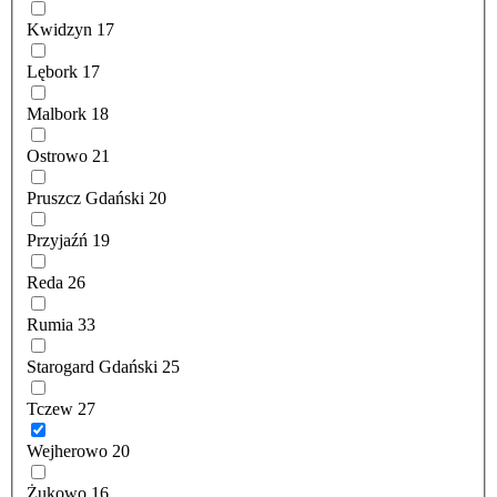
Kwidzyn
17
Lębork
17
Malbork
18
Ostrowo
21
Pruszcz Gdański
20
Przyjaźń
19
Reda
26
Rumia
33
Starogard Gdański
25
Tczew
27
Wejherowo
20
Żukowo
16