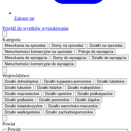
Zaloguj się
Przejdź do wyników wyszukiwania
Kategoria
Mieszkania
na sprzedaż
Domy
na sprzedaż
Działki
na sprzedaż
Nieruchomości komercyjne
na sprzedaż
Pokoje
do wynajęcia
Mieszkania
do wynajęcia
Domy
do wynajęcia
Działki
do wynajęcia
Nieruchomości komercyjne
do wynajęcia
Województwo
Działki dolnośląskie
Działki kujawsko-pomorskie
Działki lubelskie
Działki lubuskie
Działki łódzkie
Działki małopolskie
Działki mazowieckie
Działki opolskie
Działki podkarpackie
Działki podlaskie
Działki pomorskie
Działki śląskie
Działki świętokrzyskie
Działki warmińsko-mazurskie
Działki wielkopolskie
Działki zachodniopomorskie
Powiat
Powiat