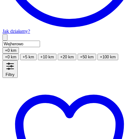
Jak działamy?
Type 2 or more characters for results.
+0 km
+0 km
+5 km
+10 km
+20 km
+50 km
+100 km
Filtry