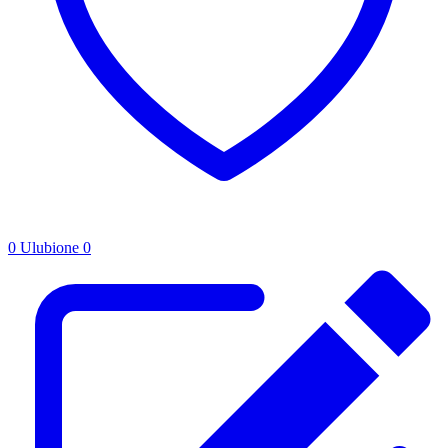
0
Ulubione
0