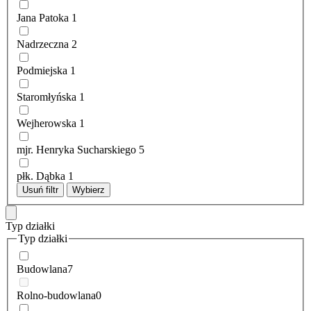
Jana Patoka
1
Nadrzeczna
2
Podmiejska
1
Staromłyńska
1
Wejherowska
1
mjr. Henryka Sucharskiego
5
płk. Dąbka
1
Usuń filtr
Wybierz
Typ działki
Typ działki
Budowlana
7
Rolno-budowlana
0