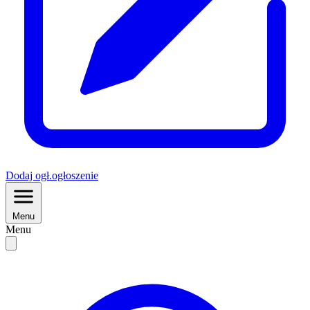
Dodaj
ogł.
ogłoszenie
Menu
Menu