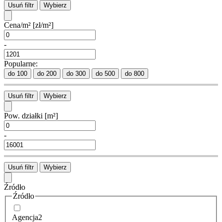
Usuń filtr
Wybierz
Cena/m²
[zł/m²]
-
Popularne:
do 100
do 200
do 300
do 500
do 800
Usuń filtr
Wybierz
Pow. działki
[m²]
-
Usuń filtr
Wybierz
Źródło
Źródło
Agencja
2