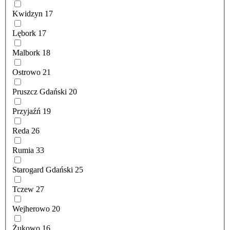
Kwidzyn
17
Lębork
17
Malbork
18
Ostrowo
21
Pruszcz Gdański
20
Przyjaźń
19
Reda
26
Rumia
33
Starogard Gdański
25
Tczew
27
Wejherowo
20
Żukowo
16