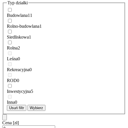
Typ działki
Budowlana
11
Rolno-budowlana
1
Siedliskowa
1
Rolna
2
Leśna
0
Rekreacyjna
0
ROD
0
Inwestycyjna
5
Inna
0
Usuń filtr
Wybierz
Cena
[zł]