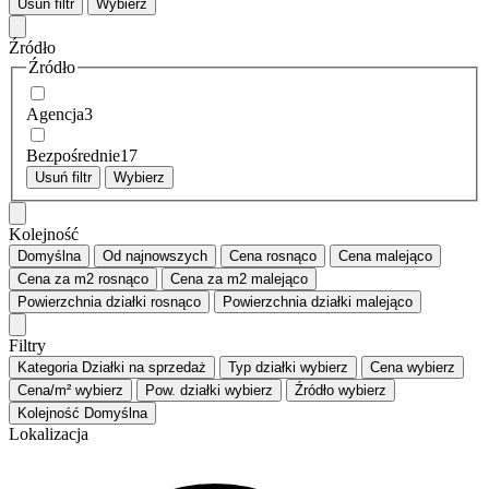
Usuń filtr
Wybierz
Źródło
Źródło
Agencja
3
Bezpośrednie
17
Usuń filtr
Wybierz
Kolejność
Domyślna
Od najnowszych
Cena
rosnąco
Cena
malejąco
Cena za m2
rosnąco
Cena za m2
malejąco
Powierzchnia działki
rosnąco
Powierzchnia działki
malejąco
Filtry
Kategoria
Działki na sprzedaż
Typ działki
wybierz
Cena
wybierz
Cena/m²
wybierz
Pow. działki
wybierz
Źródło
wybierz
Kolejność
Domyślna
Lokalizacja