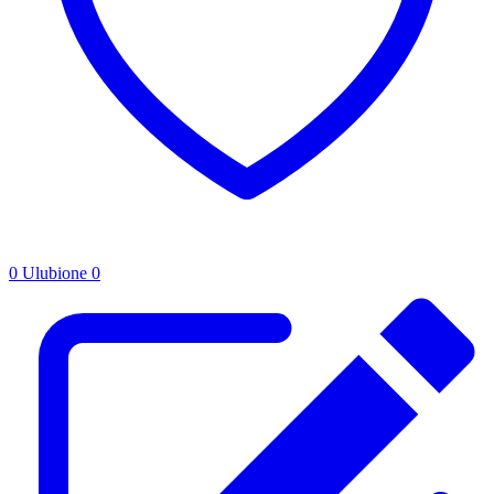
0
Ulubione
0