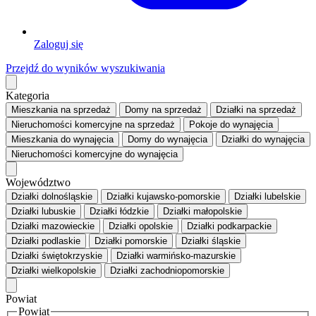
Zaloguj się
Przejdź do wyników wyszukiwania
Kategoria
Mieszkania
na sprzedaż
Domy
na sprzedaż
Działki
na sprzedaż
Nieruchomości komercyjne
na sprzedaż
Pokoje
do wynajęcia
Mieszkania
do wynajęcia
Domy
do wynajęcia
Działki
do wynajęcia
Nieruchomości komercyjne
do wynajęcia
Województwo
Działki dolnośląskie
Działki kujawsko-pomorskie
Działki lubelskie
Działki lubuskie
Działki łódzkie
Działki małopolskie
Działki mazowieckie
Działki opolskie
Działki podkarpackie
Działki podlaskie
Działki pomorskie
Działki śląskie
Działki świętokrzyskie
Działki warmińsko-mazurskie
Działki wielkopolskie
Działki zachodniopomorskie
Powiat
Powiat