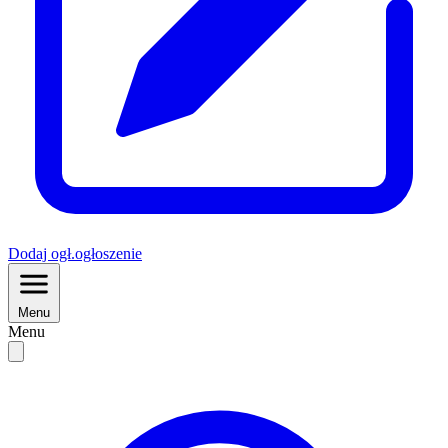
Dodaj
ogł.
ogłoszenie
Menu
Menu