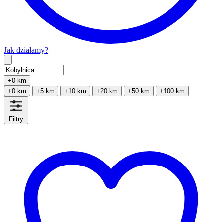
Jak działamy?
Type 2 or more characters for results.
+0 km
+0 km
+5 km
+10 km
+20 km
+50 km
+100 km
Filtry