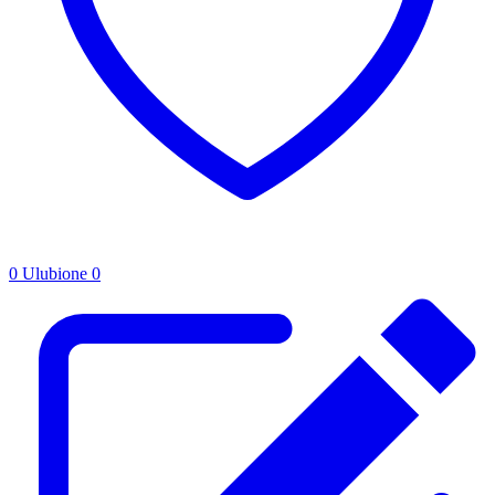
0
Ulubione
0