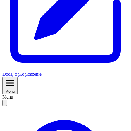
Dodaj
ogł.
ogłoszenie
Menu
Menu