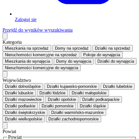
Zaloguj się
Przejdź do wyników wyszukiwania
Kategoria
Mieszkania
na sprzedaż
Domy
na sprzedaż
Działki
na sprzedaż
Nieruchomości komercyjne
na sprzedaż
Pokoje
do wynajęcia
Mieszkania
do wynajęcia
Domy
do wynajęcia
Działki
do wynajęcia
Nieruchomości komercyjne
do wynajęcia
Województwo
Działki dolnośląskie
Działki kujawsko-pomorskie
Działki lubelskie
Działki lubuskie
Działki łódzkie
Działki małopolskie
Działki mazowieckie
Działki opolskie
Działki podkarpackie
Działki podlaskie
Działki pomorskie
Działki śląskie
Działki świętokrzyskie
Działki warmińsko-mazurskie
Działki wielkopolskie
Działki zachodniopomorskie
Powiat
Powiat