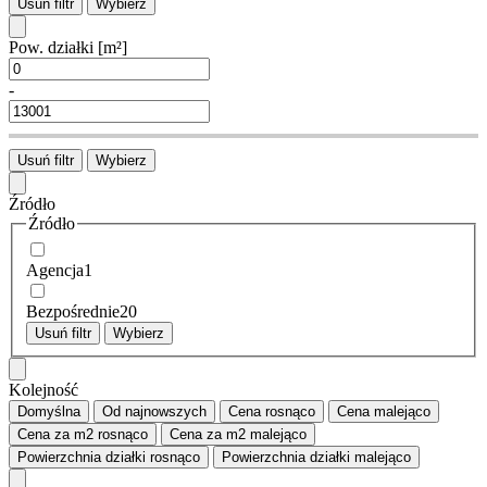
Usuń filtr
Wybierz
Pow. działki
[m²]
-
Usuń filtr
Wybierz
Źródło
Źródło
Agencja
1
Bezpośrednie
20
Usuń filtr
Wybierz
Kolejność
Domyślna
Od najnowszych
Cena
rosnąco
Cena
malejąco
Cena za m2
rosnąco
Cena za m2
malejąco
Powierzchnia działki
rosnąco
Powierzchnia działki
malejąco