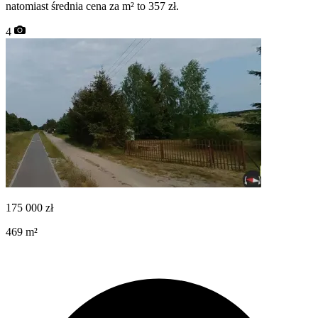
natomiast średnia cena za m² to 357 zł.
4
175 000
zł
469
m²