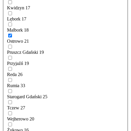
Kwidzyn
17
Lębork
17
Malbork
18
Ostrowo
21
Pruszcz Gdański
19
Przyjaźń
19
Reda
26
Rumia
33
Starogard Gdański
25
Tczew
27
Wejherowo
20
Żukowo
16