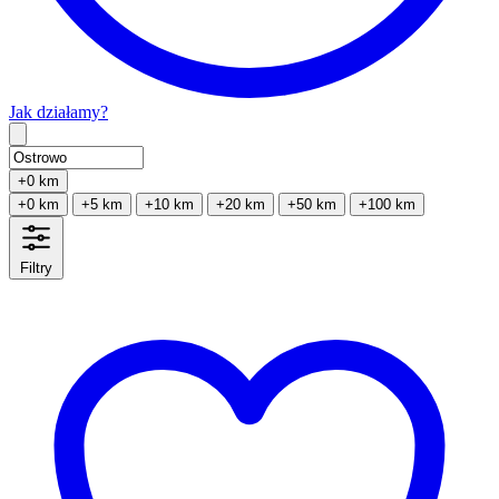
Jak działamy?
Type 2 or more characters for results.
+0 km
+0 km
+5 km
+10 km
+20 km
+50 km
+100 km
Filtry