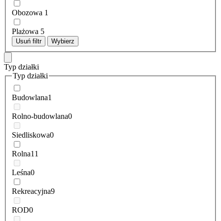
Obozowa
1
Plażowa
5
Usuń filtr
Wybierz
Typ działki
Typ działki
Budowlana
1
Rolno-budowlana
0
Siedliskowa
0
Rolna
11
Leśna
0
Rekreacyjna
9
ROD
0