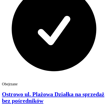
Obejrzane
Ostrowo
ul. Plażowa
Działka na sprzedaż
bez pośredników