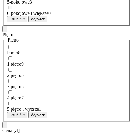
5-pokojowe
3
6-pokojowe i większe
0
Usuń filtr
Wybierz
Piętro
Piętro
Parter
8
1 piętro
9
2 piętro
5
3 piętro
5
4 piętro
7
5 piętro i wyższe
1
Usuń filtr
Wybierz
Cena
[zł]