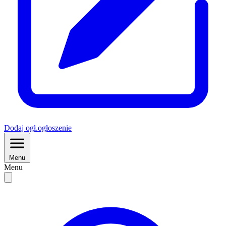
Dodaj
ogł.
ogłoszenie
Menu
Menu