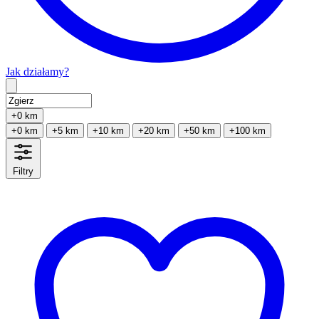
Jak działamy?
Type 2 or more characters for results.
+0 km
+0 km
+5 km
+10 km
+20 km
+50 km
+100 km
Filtry