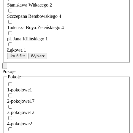
Stanisława Witkacego
2
Szczepana Rembowskiego
4
Tadeusza Boya-Żeleńskiego
4
pl. Jana Kilińskiego
1
Łąkowa
1
Usuń filtr
Wybierz
Pokoje
Pokoje
1-pokojowe
1
2-pokojowe
17
3-pokojowe
12
4-pokojowe
2