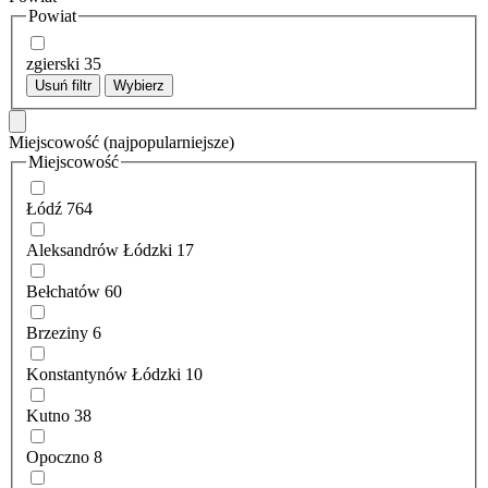
Powiat
zgierski
35
Usuń filtr
Wybierz
Miejscowość
(najpopularniejsze)
Miejscowość
Łódź
764
Aleksandrów Łódzki
17
Bełchatów
60
Brzeziny
6
Konstantynów Łódzki
10
Kutno
38
Opoczno
8