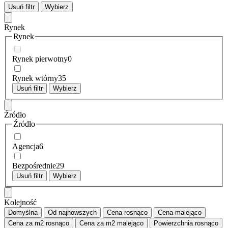
Usuń filtr
Wybierz
Rynek
Rynek
Rynek pierwotny
0
Rynek wtórny
35
Usuń filtr
Wybierz
Źródło
Źródło
Agencja
6
Bezpośrednie
29
Usuń filtr
Wybierz
Kolejność
Domyślna
Od najnowszych
Cena
rosnąco
Cena
malejąco
Cena za m2
rosnąco
Cena za m2
malejąco
Powierzchnia
rosnąco