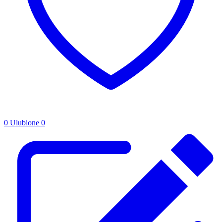
0
Ulubione
0