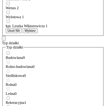
Wenus
2
Wylotowa
1
kpt. Leszka Wiktorowicza
1
Usuń filtr
Wybierz
Typ działki
Typ działki
Budowlana
9
Rolno-budowlana
0
Siedliskowa
0
Rolna
0
Leśna
0
Rekreacyjna
1