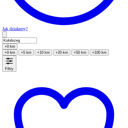
Jak działamy?
Type 2 or more characters for results.
+0 km
+0 km
+5 km
+10 km
+20 km
+50 km
+100 km
Filtry