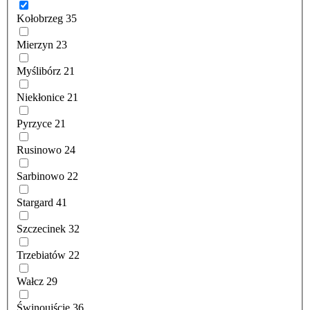
Kołobrzeg
35
Mierzyn
23
Myślibórz
21
Niekłonice
21
Pyrzyce
21
Rusinowo
24
Sarbinowo
22
Stargard
41
Szczecinek
32
Trzebiatów
22
Wałcz
29
Świnoujście
36