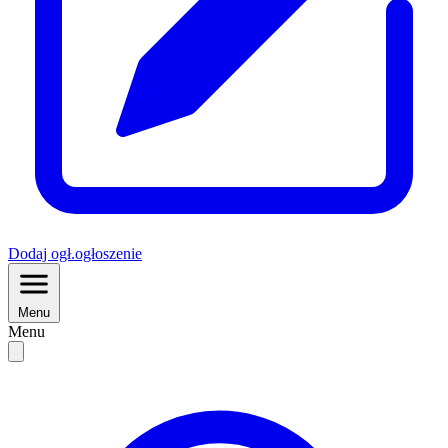
Dodaj
ogł.
ogłoszenie
Menu
Menu