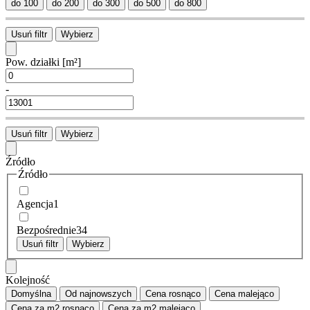
do 100
do 200
do 300
do 500
do 800
Usuń filtr
Wybierz
Pow. działki
[m²]
-
Usuń filtr
Wybierz
Źródło
Źródło
Agencja
1
Bezpośrednie
34
Usuń filtr
Wybierz
Kolejność
Domyślna
Od najnowszych
Cena
rosnąco
Cena
malejąco
Cena za m2
rosnąco
Cena za m2
malejąco