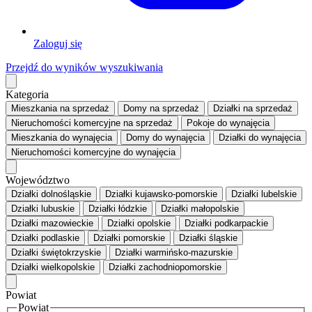
Zaloguj się
Przejdź do wyników wyszukiwania
Kategoria
Mieszkania
na sprzedaż
Domy
na sprzedaż
Działki
na sprzedaż
Nieruchomości komercyjne
na sprzedaż
Pokoje
do wynajęcia
Mieszkania
do wynajęcia
Domy
do wynajęcia
Działki
do wynajęcia
Nieruchomości komercyjne
do wynajęcia
Województwo
Działki dolnośląskie
Działki kujawsko-pomorskie
Działki lubelskie
Działki lubuskie
Działki łódzkie
Działki małopolskie
Działki mazowieckie
Działki opolskie
Działki podkarpackie
Działki podlaskie
Działki pomorskie
Działki śląskie
Działki świętokrzyskie
Działki warmińsko-mazurskie
Działki wielkopolskie
Działki zachodniopomorskie
Powiat
Powiat