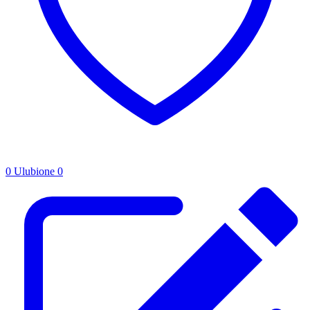
0
Ulubione
0