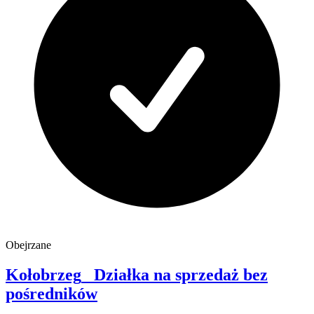
Obejrzane
Kołobrzeg
Działka na sprzedaż
bez
pośredników