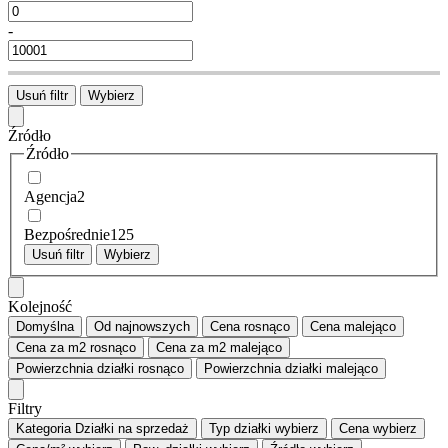
-
Usuń filtr
Wybierz
Źródło
Źródło
Agencja
2
Bezpośrednie
125
Usuń filtr
Wybierz
Kolejność
Domyślna
Od najnowszych
Cena
rosnąco
Cena
malejąco
Cena za m2
rosnąco
Cena za m2
malejąco
Powierzchnia działki
rosnąco
Powierzchnia działki
malejąco
Filtry
Kategoria
Działki na sprzedaż
Typ działki
wybierz
Cena
wybierz