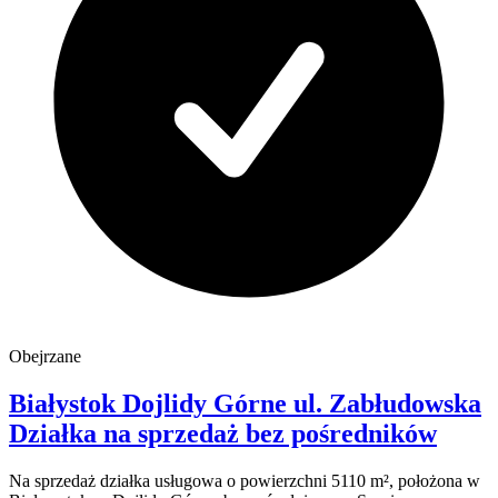
Obejrzane
Białystok Dojlidy Górne
ul. Zabłudowska
Działka na sprzedaż
bez pośredników
Na sprzedaż działka usługowa o powierzchni 5110 m², położona w