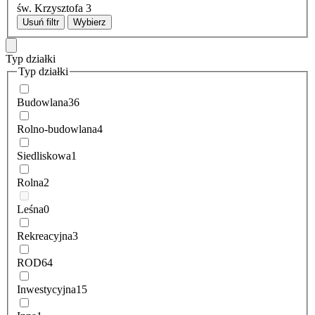
św. Krzysztofa
3
Usuń filtr
Wybierz
Typ działki
Typ działki
Budowlana
36
Rolno-budowlana
4
Siedliskowa
1
Rolna
2
Leśna
0
Rekreacyjna
3
ROD
64
Inwestycyjna
15