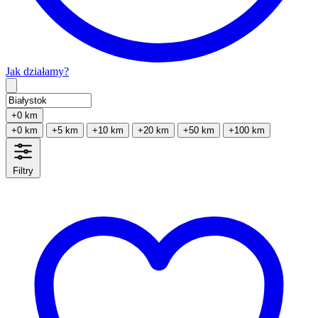
Jak działamy?
Type 2 or more characters for results.
+0 km
+0 km
+5 km
+10 km
+20 km
+50 km
+100 km
Filtry