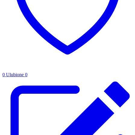
0
Ulubione
0