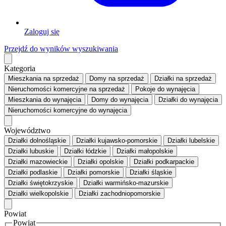
Zaloguj się
Przejdź do wyników wyszukiwania
Kategoria
Mieszkania
na sprzedaż
Domy
na sprzedaż
Działki
na sprzedaż
Nieruchomości komercyjne
na sprzedaż
Pokoje
do wynajęcia
Mieszkania
do wynajęcia
Domy
do wynajęcia
Działki
do wynajęcia
Nieruchomości komercyjne
do wynajęcia
Województwo
Działki dolnośląskie
Działki kujawsko-pomorskie
Działki lubelskie
Działki lubuskie
Działki łódzkie
Działki małopolskie
Działki mazowieckie
Działki opolskie
Działki podkarpackie
Działki podlaskie
Działki pomorskie
Działki śląskie
Działki świętokrzyskie
Działki warmińsko-mazurskie
Działki wielkopolskie
Działki zachodniopomorskie
Powiat
Powiat