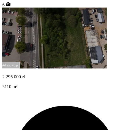
6
2 295 000
zł
5110
m²