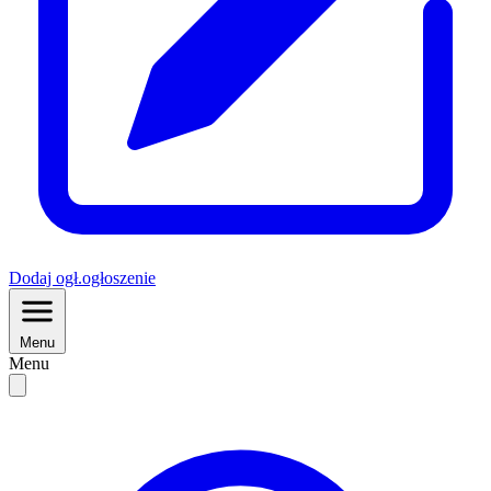
Dodaj
ogł.
ogłoszenie
Menu
Menu